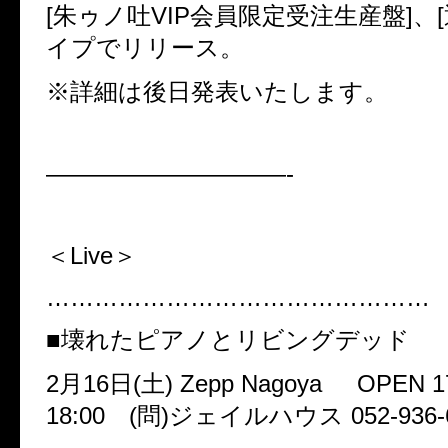
[
朱ゥノ吐
VIP
会員限定受注生産盤
]
、
[
イプでリリース。
※詳細は後日発表いたします。
——————————-
＜
Live
＞
…………………………………………
■
壊れたピアノとリビングデッド
2
月
16
日
(
土
) Zepp Nagoya OPEN 17
18:00
(
問
)
ジェイルハウス
052-936-