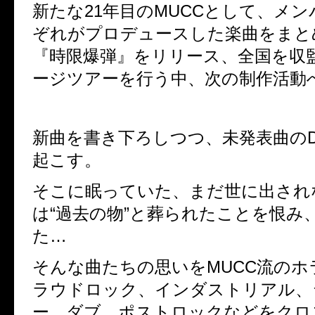
新たな
21
年目の
MUCC
として、メン
ぞれがプロデュースした楽曲をまと
『時限爆弾』をリリース、全国を収
ージツアーを行う中、次の制作活動
新曲を書き下ろしつつ、未発表曲の
起こす。
そこに眠っていた、まだ世に出され
は“過去の物”と葬られたことを恨み
た…
そんな曲たちの思いを
MUCC
流のホ
ラウドロック、インダストリアル、
ー、ダブ、ポストロックなどをクロ