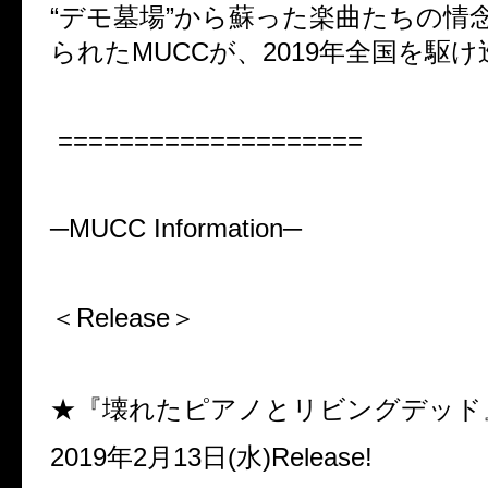
“
デモ墓場
”
から蘇った楽曲たちの情
られた
MUCC
が、
2019
年全国を駆け
====================
─MUCC Information─
＜
Release
＞
★『
壊れたピアノとリビングデッド
2019
年
2
月
13
日
(
水
)Release!