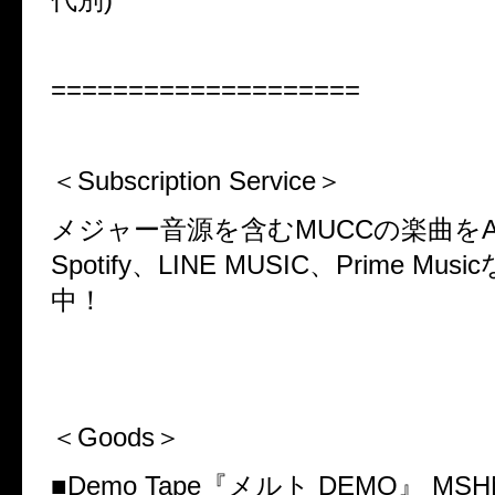
====================
＜
Subscription Service
＞
メジャー音源を含む
MUCC
の楽曲を
A
Spotify
、
LINE MUSIC
、
Prime Music
中！
＜
Goods
＞
■
Demo Tape
『メルト
DEMO
』
MSH