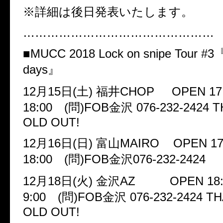
※詳細は後日発表いたします。
…………………………………………
■
MUCC 2018 Lock on snipe Tour #3
days
』
12
月
15
日
(
土
)
福井
CHOP OPEN 17:3
18:00
(
問
)FOB
金沢
076-232-2424
T
OLD OUT!
12
月
16
日
(
日
)
富山
MAIRO OPEN 17:
18:00
(
問
)FOB
金沢
076-232-2424
12
月
18
日
(
火
)
金沢
AZ
OPEN 18:3
9:00
(
問
)FOB
金沢
076-232-2424
TH
OLD OUT!