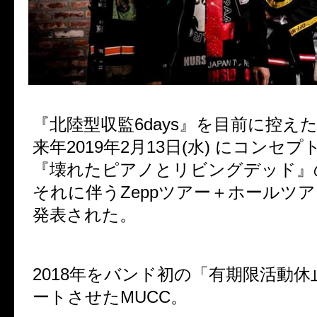
『北陸型収監
6days
』を目前に控え
来年
2019
年
2
月
13
日
(
水
)
にコンセプ
『壊れたピアノとリビングデッド』
それに伴う
Zepp
ツアー＋ホールツア
発表された。
2018
年をバンド初の「有期限活動休
ートさせた
MUCC
。