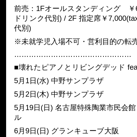
前売：
1F
オールスタンディング ￥
ドリンク代別
) / 2F
指定席￥
7,000(tax
代別
)
※未就学児入場不可・営利目的の転
…………………………………………
■
壊れたピアノとリビングデッド
fea
5
月
1
日
(
水
)
中野サンプラザ
5
月
2
日
(
木
)
中野サンプラザ
5
月
19
日
(
日
)
名古屋特殊陶業市民会館
ル
6
月
9
日
(
日
)
グランキューブ大阪