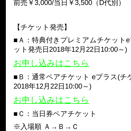
前売￥
3,000/
当日￥
3,500
（
D
代別）
【チケット発売】
■
Ａ：特典付きプレミアムチケット
e
ット発売日
2018
年
12
月
22
日
10:00
～
)
お申し込みはこちら
■
Ｂ：通常ペアチケット
e
プラス
(
チ
2018
年
12
月
22
日
10:00
～
)
お申し込みはこちら
■
Ｃ：当日券ペアチケット
※
入場順 Ａ→Ｂ→Ｃ