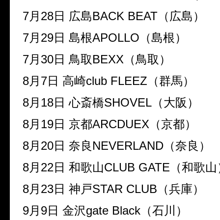
7
月
28
日
広島
BACK BEAT
（広島）
7
月
29
日
島根
APOLLO
（島根）
7
月
30
日
鳥取
BEXX
（鳥取）
8
月
7
日
高崎
club FLEEZ
（群馬）
8
月
18
日
心斎橋
SHOVEL
（大阪）
8
月
19
日
京都
ARCDUEX
（京都）
8
月
20
日
奈良
NEVERLAND
（奈良）
8
月
22
日
和歌山
CLUB GATE
（和歌山
8
月
23
日
神戸
STAR CLUB
（兵庫）
9
月
9
日
金沢
gate Black
（石川）