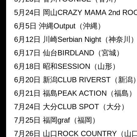
5
月
24
日
岡山
CRAZY MAMA 2nd RO
6
月
5
日
沖縄
Output
（沖縄）
6
月
12
日
川崎
Serbian Night
（神奈川
6
月
17
日
仙台
BIRDLAND
（宮城）
6
月
18
日
昭和
SESSION
（山形）
6
月
20
日
新潟
CLUB RIVERST
（新潟
6
月
21
日
福島
PEAK ACTION
（福島）
7
月
24
日
大分
CLUB SPOT
（大分）
7
月
25
日
福岡
graf
（福岡）
7
月
26
日
山口
ROCK COUNTRY
（山