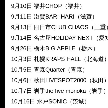
9
月
10
日
福井
CHOP
（福井）
9
月
11
日
滋賀
BARI-HARI
（滋賀）
9
月
13
日
四日市
CLUB CHAOS
（三重
9
月
14
日
名古屋
HOLIDAY NEXT
（愛
9
月
26
日
栃木
BIG APPLE
（栃木）
10
月
3
日
札幌
KRAPS HALL
（北海道
10
月
5
日
青森
Quarter
（青森）
10
月
6
日
秋田
LIVESPOT2000
（秋田
10
月
7
日
岩手
the five morioka
（岩手
10
月
16
日
水戸
SONIC
（茨城）