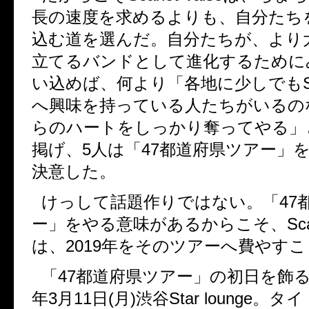
長の速度を求めるよりも、自分たち
込む道を選んだ。自分たちが、より
立てるバンドとして進化するために
い込めば、何より「各地に少しでも
へ興味を持っている人たちがいるの
らのハートをしっかり奪ってやる」
掲げ、
5
人は「
47
都道府県ツアー」
決意した。
けっして話題作りではない。「
47
ー」をやる意味があるからこそ、
Sca
は、
2019
年をそのツアーへ費やすこ
「
47
都道府県ツアー」の初日を飾
年
3
月
11
日
(
月
)
渋谷
Star lounge
。タイ