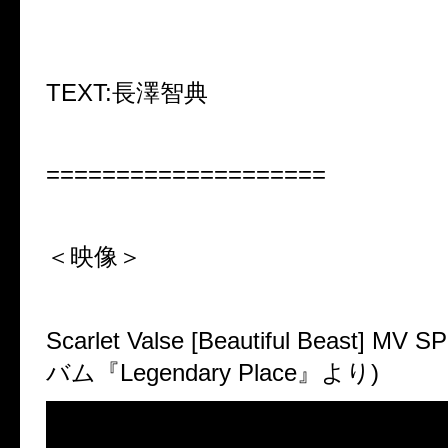
TEXT:長澤智典
====================
＜映像＞
Scarlet Valse [Beautiful Beast] MV S
バム『
Legendary Place
』より
)