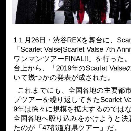
1
１月
26
日・渋谷
REX
を舞台に、
Scar
「
Scarlet Valse[Scarlet Valse 7th Ann
ワンマンツアー
FINAL!!
」を行った
台上から、「
2019
年の
Scarlet Valse
いて幾つかの発表が成された。
これまでにも、全国各地の主要都
ブツアーを繰り返してきた
Scarlet V
9
年は徐々に規模を拡大するのでは
全国各地へ殴り込みをかけようと決
たのが「
47
都道府県ツアー」だ。