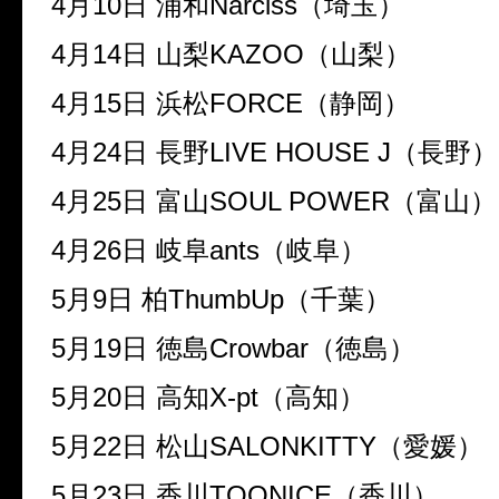
4
月
10
日
浦和
Narciss
（埼玉）
4
月
14
日
山梨
KAZOO
（山梨）
4
月
15
日
浜松
FORCE
（静岡）
4
月
24
日
長野
LIVE HOUSE J
（長野）
4
月
25
日
富山
SOUL POWER
（富山）
4
月
26
日
岐阜
ants
（岐阜）
5
月
9
日
柏
ThumbUp
（千葉）
5
月
19
日
徳島
Crowbar
（徳島）
5
月
20
日
高知
X-pt
（高知）
5
月
22
日
松山
SALONKITTY
（愛媛）
5
月
23
日
香川
TOONICE
（香川）