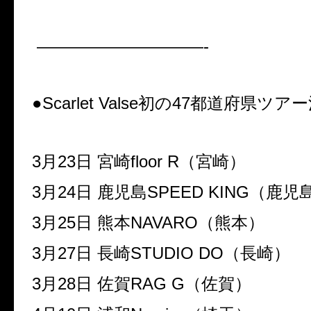
——————————-
●
Scarlet Valse
初の
47
都道府県ツアー
3
月
23
日
宮崎
floor R
（宮崎）
3
月
24
日
鹿児島
SPEED KING
（鹿児
3
月
25
日
熊本
NAVARO
（熊本）
3
月
27
日
長崎
STUDIO DO
（長崎）
3
月
28
日
佐賀
RAG G
（佐賀）