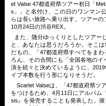
et Valse 47
都道府県ツアー初日「
Met
s
」」と名付け、この日のワンマン
らは長い旅路へ乗り出す。ツアーの
10
月
24
日の渋谷
REX
。
また、随分ゆっくりとしたツアー
と、あなたは思うだろうか。そこは
だもの、「
47
都道府県すべてをまわ
ろん、その合間にも「全国各地のイ
演を続々と決めているように、
2019
イブ本数を行う形になりそうだ。
Scarlet Valse
は、「
47
都道府県ツ
をつけるため、
4
月
11
日にアルバム
sis
』を発売することも発表した。彼