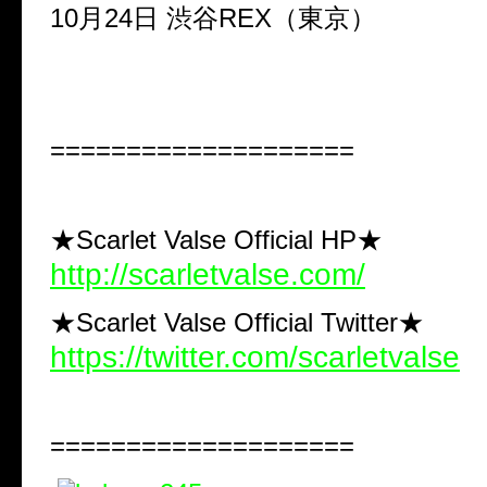
10
月
24
日
渋谷
REX
（東京）
====================
★Scarlet Valse Official HP★
http://scarletvalse.com/
★Scarlet Valse Official Twitter★
https://twitter.com/scarletvalse
====================