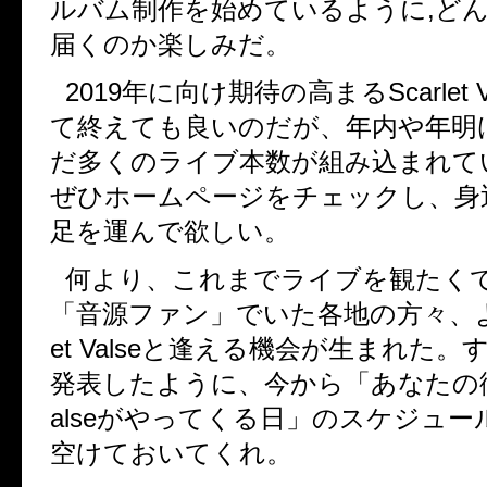
ルバム制作を始めているように
,
ど
届くのか楽しみだ。
2019
年に向け期待の高まる
Scarlet
て終えても良いのだが、年内や年明
だ多くのライブ本数が組み込まれて
ぜひホームページをチェックし、身
足を運んで欲しい。
何より、これまでライブを観たく
「音源ファン」でいた各地の方々、
et Valse
と逢える機会が生まれた。
発表したように、今から「あなたの
alse
がやってくる日」のスケジュー
空けておいてくれ。