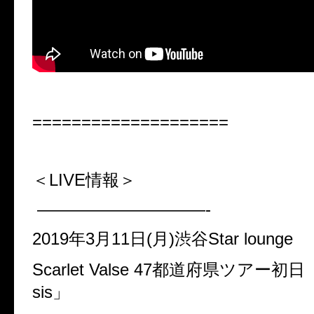
====================
＜LIVE情報＞
——————————-
2019
年
3
月
11
日
(
月
)
渋谷
Star lounge
Scarlet Valse 47
都道府県ツアー初日
sis
」