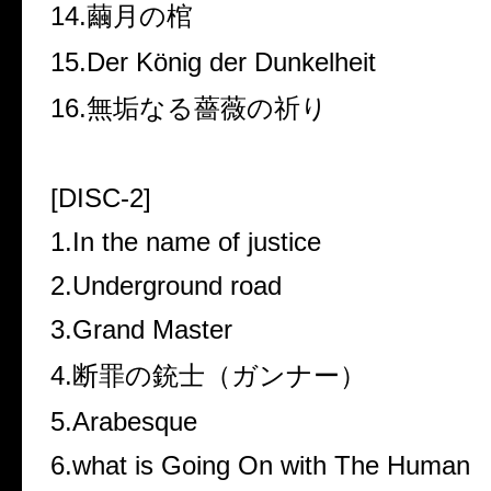
14.繭月の棺
15.Der König der Dunkelheit
16.無垢なる薔薇の祈り
[DISC-2]
1.In the name of justice
2.Underground road
3.Grand Master
4.断罪の銃士（ガンナー）
5.Arabesque
6.what is Going On with The Human