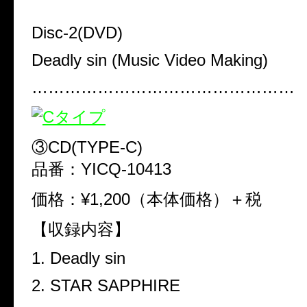
Disc-2(DVD)
Deadly sin (Music Video Making)
…………………………………………
③CD(TYPE-C)
品番：YICQ-10413
価格：¥1,200（本体価格）＋税
【収録内容】
1. Deadly sin
2. STAR SAPPHIRE