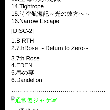
14.Tightrope
15.時空航海記～光の彼方へ～
16.Narrow Escape
[DISC-2]
1.BIRTH
2.7thRose ～Return to Zero～
3.7th Rose
4.EDEN
5.春の宴
6.Dandelion
…………………………………………