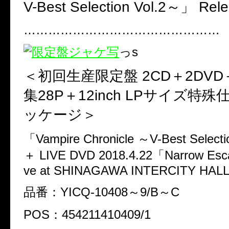
V-Best Selection Vol.2～」 Rele
…………………………………………
っs
＜初回生産限定盤 2CD＋2DV
集28P＋12inch LPサイズ特殊
ッケージ＞
「Vampire Chronicle ～V-Best Select
＋ LIVE DVD 2018.4.22「Narrow Esca
ve at SHINAGAWA INTERCITY HAL
品番：YICQ-10408～9/B～C
POS：454211410409/1