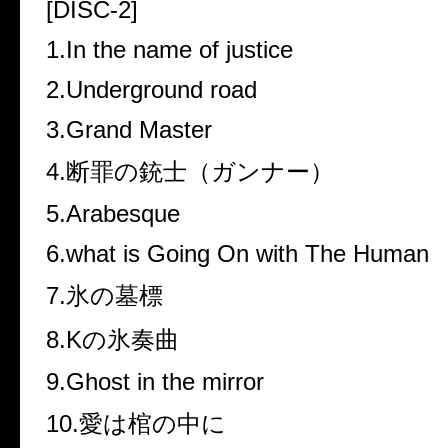
[DISC-2]
1.In the name of justice
2.Underground road
3.Grand Master
4.断罪の銃士（ガンナー）
5.Arabesque
6.what is Going On with The Human
7.氷の墓標
8.Kの氷奏曲
9.Ghost in the mirror
10.愛は棺の中に