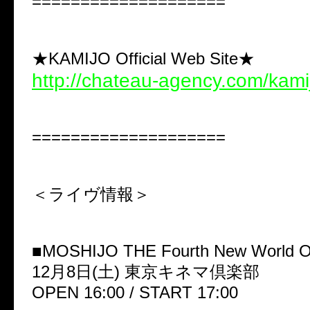
====================
★KAMIJO Official Web Site★
http://chateau-agency.com/kami
====================
＜ライヴ情報＞
■MOSHIJO THE Fourth New World O
12月8日(土) 東京キネマ倶楽部
OPEN 16:00 / START 17:00