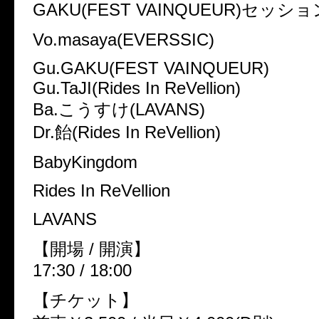
GAKU(FEST VAINQUEUR)セッション
Vo.masaya(EVERSSIC)
Gu.GAKU(FEST VAINQUEUR)
Gu.TaJI(Rides In ReVellion)
Ba.こうすけ(LAVANS)
Dr.飴(Rides In ReVellion)
BabyKingdom
Rides In ReVellion
LAVANS
【開場 / 開演】
17:30 / 18:00
【チケット】