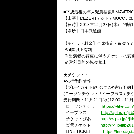
■平成最後の年末緊急招集
!! MAVERI
【出演】
DEZERT /
シド
/ MUCC /
ユ
【日時】
2018
年
12
月
27
日
(
木
)
開場
1
【場所】日本武道館
【チケット料金】全席指定・前売￥
7
※
4
歳以上有料
※出演者の変更に伴うチケットの変
※営利目的の転売禁止
★チケット：
●先行予約情報
【プレイガイド
6
社合同
2
次先行予約
(
ローソンチケット
/
イープラス
/
チ
受付期間：
11
月
21
日
(
水
)12:00
～
11
月
ローソンチケット
https://l-tike.com
イープラス
http://eplus.jp/jit
チケットぴあ
http://w.pia.jp/t/ji
楽天チケット
http://r-t.jp/jitb20
LINE TICKET
https://lin.ee/g3