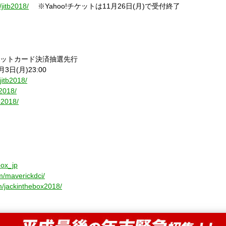
p/jitb2018/
※
Yahoo!
チケットは
11
月
26
日
(
月
)
で受付終了
】
ットカード決済抽選先行
月
3
日
(
月
)23:00
/jitb2018/
b2018/
tb2018/
box_jp
m/maverickdci/
m/jackinthebox2018/