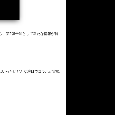
ら、
第
2
弾告知として新たな情報が解
はいったいどんな演目でコラボが実現