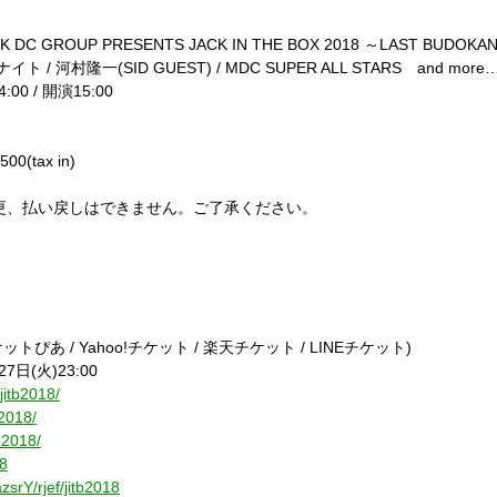
CK DC GROUP PRESENTS JACK IN THE BOX 2018
～
LAST BUDOKA
ナイト
/
河村隆一
(SID GUEST) / MDC SUPER ALL STARS
and more
4:00 /
開演
15:00
,500(tax in)
更、払い戻しはできません。ご了承ください。
】
ケットぴあ
/ Yahoo!
チケット
/
楽天チケット
/ LINE
チケット
)
27
日
(
火
)23:00
/jitb2018/
b2018/
tb2018/
18
azsrY/rjef/jitb2018