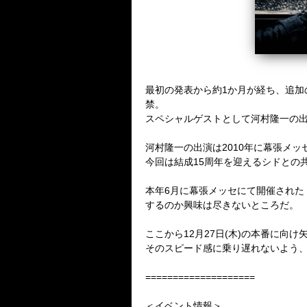
最初の発表から約
1
か月が経ち、追加
禁。
スペシャルゲストとして河村隆一の
河村隆一の出演は
2010
年に幕張メッ
今回は結成
15
周年を迎えるシドとの
本年
6
月に幕張メッセにて開催された
するのか興味は尽きないところだ。
ここから
12
月
27
日
(
木
)
の本番に向け
そのスピード感に乗り遅れないよう
====================
＜イベント情報＞