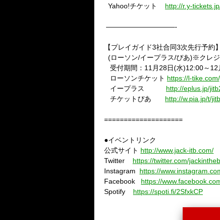
Yahoo!
チケット
http://r.y-tickets.j
——————————-
【プレイガイド
3
社合同
3
次先行予約
(
ローソン
/
イープラス
/
ぴあ
)
※クレジ
受付期間：
11
月
28
日
(
水
)12:00
～
12
ローソンチケット
https://l-tike.com
イープラス
http://eplus.jp/jit
チケットぴあ
http://w.pia.jp/t/ji
====================
●イベントリンク
公式サイト
http://www.jack-itb.com/
Twitter
https://twitter.com/jackinthe
Instagram
https://www.instagram.co
Facebook
https://www.facebook.co
Spotify
https://spoti.fi/2SfxkCP