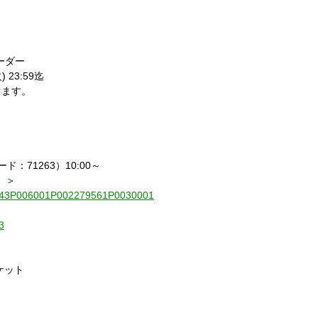
ーダー
) 23:59迄
ります。
：71263）10:00～
）＞
010843P006001P002279561P0030001
3
ケット