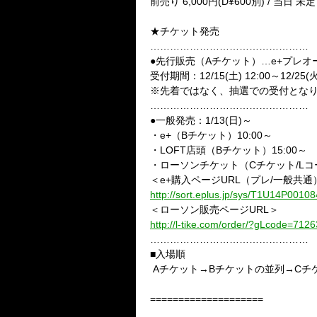
前売り 6,000円(D¥600別) / 当日 未定
★チケット発売
…………………………………………
●先行販売（Aチケット）…e+プレオ
受付期間：12/15(土) 12:00～12/25(火
※先着ではなく、抽選での受付とな
…………………………………………
●一般発売：1/13(日)～
・e+（Bチケット）10:00～
・LOFT店頭（Bチケット）15:00～
・ローソンチケット（Cチケット/Lコード
＜e+購入ページURL（プレ/一般共通
http://sort.eplus.jp/sys/T1U14P0
＜ローソン販売ページURL＞
http://l-tike.com/order/?gLcode=7126
…………………………………………
■入場順
Aチケット→Bチケットの並列→Cチ
====================