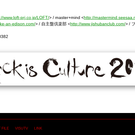
://www.loft-prj.co.jp/LOFT/
> / master+mind <
http://mastermind.seesaa.n
like-an-edison.com/
> / 自主盤倶楽部 <
http://www.jishubanclub.com/
> /
0382
 FILE
VISUTV
LINK