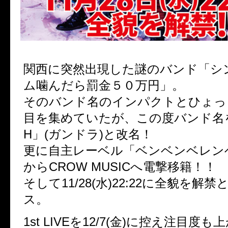
関西に突然出現した謎のバンド「シ
ム噛んだら罰金５０万円」。
そのバンド名のインパクトとひょっ
目を集めていたが、この度バンド名を
H」(ガンドラ)と改名！
更に自主レーベル「ベンベンベレン
からCROW MUSICへ電撃移籍！！
そして11/28(水)22:22に全貌を解
ス。
1st LIVEを12/7(金)に控え注目度