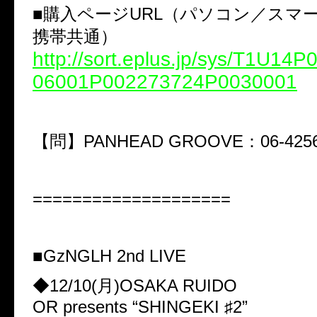
■購入ページURL（パソコン／スマ
携帯共通）
http://sort.eplus.jp/sys/T1U14
06001P002273724P0030001
【問】PANHEAD GROOVE：06-4256
====================
■GzNGLH 2nd LIVE
◆12/10(月)OSAKA RUIDO
OR presents “SHINGEKI ♯2”