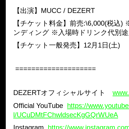
【出演】
MUCC / DEZERT
【チケット料金】前売
:\6,000(
税込
)
ンディング
※入場時ドリンク代別途
【チケット一般発売】
12
月
1
日
(
土
)
====================
DEZERT
オフィシャルサイト
www.d
Official YouTube
https://www.youtub
l/UCuDMtFChwldsecKgGQrWUeA
Instagram
https://www.instagram.com/