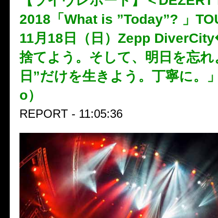
【ライヴレポート】＜DEZERT LI
2018「What is ”Today”? 」T
11月18日（日）Zepp DiverCi
捨てよう。そして、明日を忘れ
日”だけを生きよう。丁寧に。」
o）
REPORT - 11:05:36