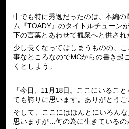
中でも特に秀逸だったのは、本編の
ム『
TOADY
』のタイトルチューン
下の言葉とあわせて観衆へと供され
少し長くなってはしまうものの、こ
事なところなので
MC
からの書き起
くとしよう。
「今日、
11
月
18
日。ここにいること
ても誇りに思います。ありがとうご
そして、ここにはほんとにいろんな
思いますが
…
何の為に生きているの