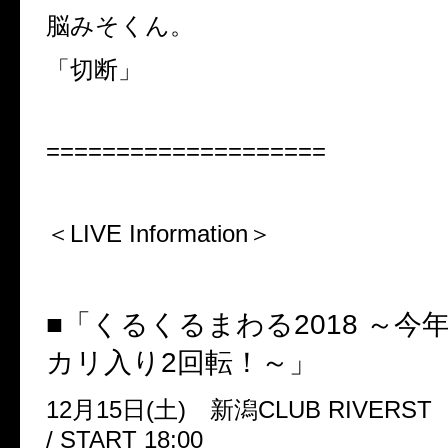
脳みそくん。
「切断」
====================
＜
LIVE Information
＞
■「くるくるまわる
2018
～今
カリ入り
2
回転！～」
12
月
15
日
(
土
)
新潟
CLUB RIVERST
/ START 18:00