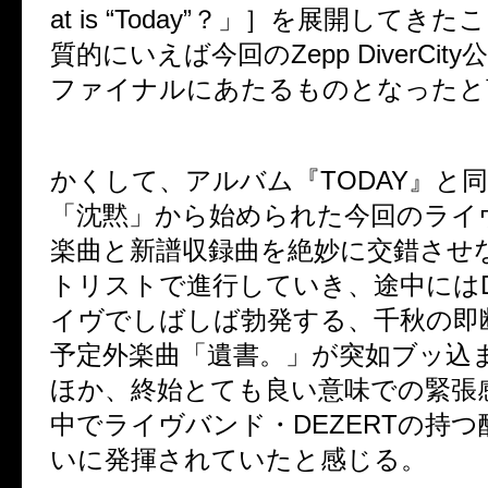
at is “Today”
？」］を展開してきたこ
質的にいえば今回の
Zepp DiverCity
ファイナルにあたるものとなったと
かくして、アルバム『
TODAY
』と
「沈黙」から始められた今回のライ
楽曲と新譜収録曲を絶妙に交錯させ
トリストで進行していき、
途中には
イヴでしばしば勃発する、千秋の即
予定外楽曲「遺書。」が
突如ブッ込
ほか、終始とても良い意味での緊張
中で
ライヴバンド・
DEZERT
の持つ
いに発揮されていたと感じる。