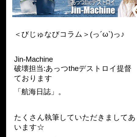
＜びじゅなびコラム＞(っ´ω`)っ♪
Jin-Machine
破壊担当:あっつtheデストロイ提督
ております
「航海日誌」。
たくさん執筆していただきましてあ
います☆