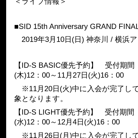
＜ライブ情報＞
■
SID 15th Anniversary GRAND FINA
2019
年
3
月
10
日
(
日
)
神奈川
/
横浜ア
【
ID-S BASIC
優先予約】 受付期
(
木
)12
：
00
～
11
月
27
日
(
火
)16
：
00
※
11
月
20
日
(
火
)
中に入会が完了し
象となります。
【
ID-S LIGHT
優先予約】 受付期
(
水
)12
：
00
～
12
月
4
日
(
火
)16
：
00
※
11
月
26
日
(
月
)
中に入会が完了し