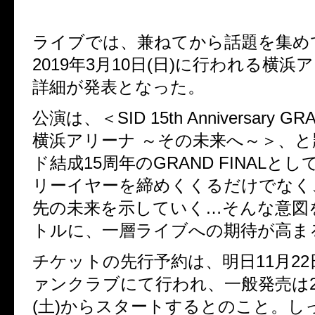
ライブでは、兼ねてから話題を集め
2019
年
3
月
10
日
(
日
)
に行われる横浜ア
詳細が発表となった。
公演は、＜
SID 15th Anniversary GR
横浜アリーナ
～その未来へ～＞、と
ド結成
15
周年の
GRAND FINAL
とし
リーイヤーを締めくくるだけでなく
先の未来を示していく…そんな意図
トルに、一層ライブへの期待が高ま
チケットの先行予約は、明日
11
月
22
ァンクラブにて行われ、
一般発売は
(
土
)
からスタートするとのこと。し