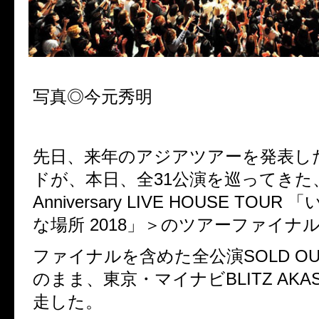
写真◎今元秀明
先日、来年のアジアツアーを発表し
ドが、本日、全
31
公演を巡ってきた
Anniversary LIVE HOUSE TOUR
「
な場所
2018
」＞のツアーファイナ
ファイナルを含めた全公演
SOLD O
のまま、東京・マイナビ
BLITZ AKA
走した。