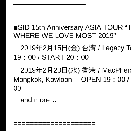
——————————-
■
SID 15th Anniversary ASIA TOUR
“
WHERE WE LOVE MOST 2019
”
2019
年
2
月
15
日
(
金
)
台湾
/ Legacy T
19
：
00 / START 20
：
00
2019
年
2
月
20
日
(
水
)
香港
/ MacPher
Mongkok, Kowloon
OPEN 19
：
00 
00
and more
…
====================