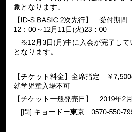
象となります。
【
ID-S BASIC 2
次先行】 受付期
12
：
00
～
12
月
11
日
(
火
)23
：
00
※
12
月
3
日
(
月
)
中に入会が完了して
となります。
【チケット料金】全席指定 ￥
7,500
就学児童入場不可
【チケット一般発売日】
2019
年
2
[
問
]
キョードー東京
0570-550-79