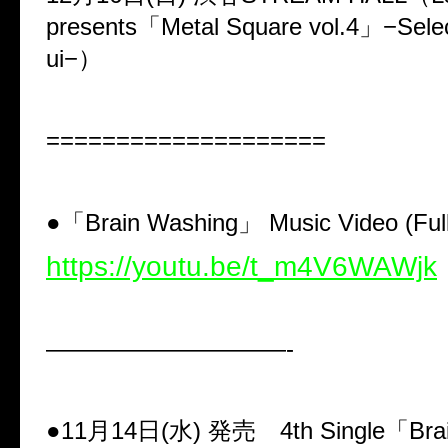
presents
「
Metal Square vol.4
」
−Sele
ui−
）
====================
●
「
Brain Washing
」
Music Video
(
Ful
https://youtu.be/t_m4V6WAWjk
——————————-
●11
月
14
日(水)
発売
4th Single
「
Bra