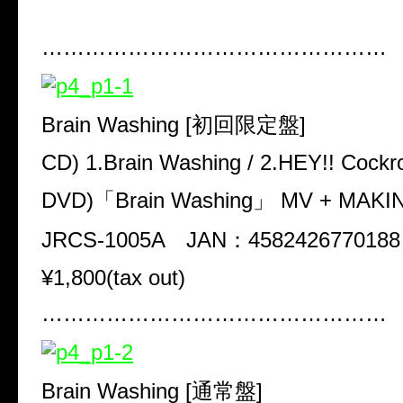
…………………………………………
Brain Washing
[初回限定盤]
CD
)
1.Brain Washing / 2.HEY!! Cockr
DVD
)「
Brain Washing
」
MV + MAKI
JRCS-1005A
JAN
：
4582426770188
¥1
,
800
(
tax out
)
…………………………………………
Brain Washing
[通常盤]