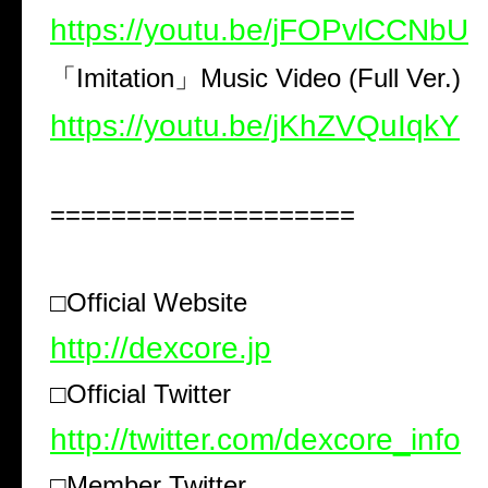
https://youtu.be/jFOPvlCCNbU
「
Imitation
」
Music Video
(
Full Ver.
)
https://youtu.be/jKhZVQuIqkY
====================
□Official Website
http://dexcore.jp
□Official Twitter
http://twitter.com/dexcore_info
□Member Twitter