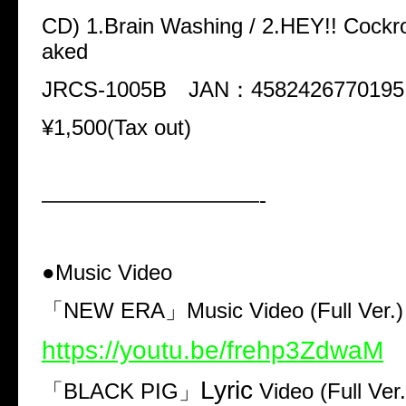
CD
)
1.Brain Washing / 2.HEY!! Cockro
aked
JRCS-1005B
JAN
：
4582426770195
¥1
,
500
(
Tax out
)
——————————-
●Music Video
「
NEW ERA
」
Music Video
(
Full Ver.
)
https://youtu.be/frehp3ZdwaM
Lyric
「
BLACK PIG
」
Video
(
Full Ver.