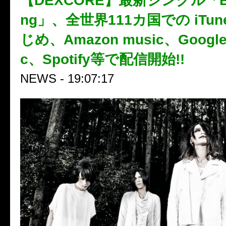
【DEXCORE】最新シングル「Bra
ng」、全世界111カ国での iTu
じめ、Amazon music、Google 
c、Spotify等で配信開始!!
NEWS - 19:07:17