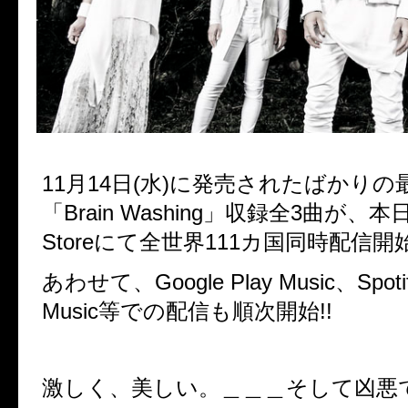
11
月
14
日(水)に発売されたばかりの
「
Brain Washing
」収録全
3
曲が、本
Store
にて全世界
111
カ国同時配信開始
あわせて、
Google Play Music
、
Spoti
Music
等での配信も順次開始
!!
激しく、美しい。＿＿＿そして凶悪