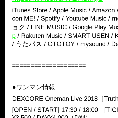
iTunes Store / Apple Music / Amazon 
con ME! / Spotify / Youtube Music / m
ョク
/ LINE MUSIC / Google Play Mus
p
/
Rakuten Music / SMART USEN /
/
うたパス
/ OTOTOY / mysound / De
====================
●
ワンマン情報
DEXCORE Oneman Live 2018
［
Truth
[
OPEN / START
]
17:30 / 18:00
[
TIC
¥3
,
500 / DAY¥4
,
000
（
D
別）