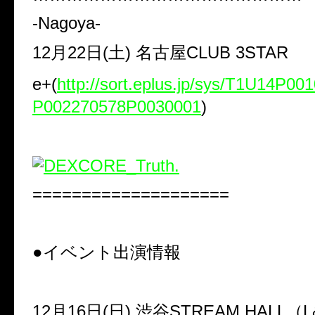
-Nagoya-
12
月
22
日(土)
名古屋
CLUB 3STAR
e+
(
http://sort.eplus.jp/sys/T1U14P0
P002270578P0030001
)
====================
●
イベント出演情報
12
月
16
日(日)
渋谷
STREAM HALL
（
L