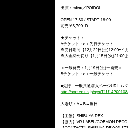
出演：mitsu／POIDOL
OPEN 17:30 / START 18:00
前売￥3,700+D
★チケット：
Aチケット：e＋先行チケット
※受付期間【12月22日(土)12:00〜1月1
※入金締め切り【1月15日(火)21:00
＜一般発売：1月19日(土)〜発売＞
Bチケット：e＋一般チケット
■先行、一般共通購入ページURL（
http://sort.eplus.jp/sys/T1U14P0
入場順：A→B→当日
【主催】SHIBUYA-REX
【協力】VR LABEL/GOEMON RECO
【CONTACT】SHIBUYA-REX(03-5728