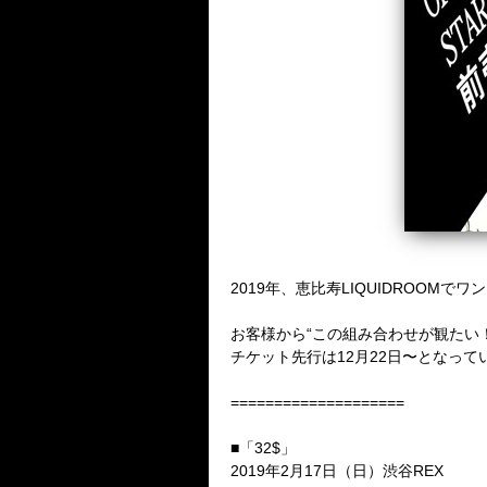
2019年、恵比寿LIQUIDROOMで
お客様から“この組み合わせが観たい
チケット先行は12月22日〜となっ
====================
■「32$」
2019年2月17日（日）渋谷REX