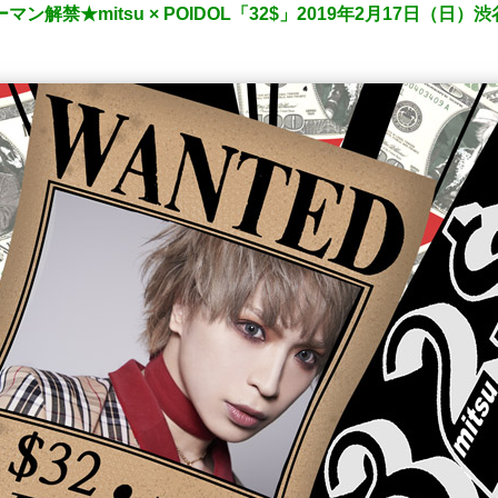
ン解禁★mitsu × POIDOL「32$」2019年2月17日（日