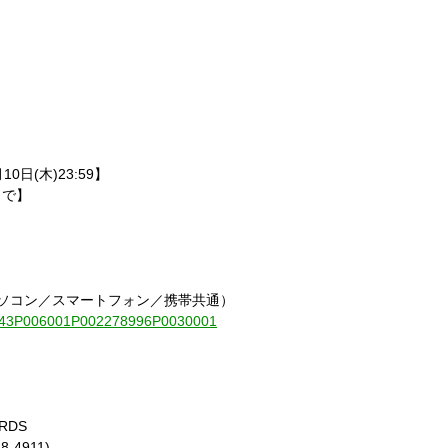
0日(木)23:59】
まで】
パソコン／スマートフォン／携帯共通）
010843P006001P002278996P0030001
RDS
-4911)