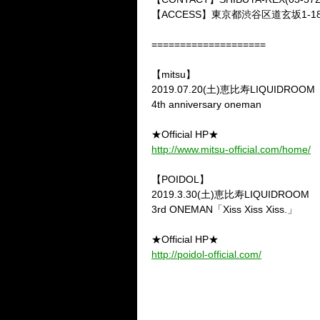
【ACCESS】東京都渋谷区道玄坂1-1
====================
【mitsu】
2019.07.20(土)恵比寿LIQUIDROOM
4th anniversary oneman
★Official HP★
http://www.mitsu-official.com/home/
【POIDOL】
2019.3.30(土)恵比寿LIQUIDROOM
3rd ONEMAN「Xiss Xiss Xiss.」
★Official HP★
http://poidol-official.com/