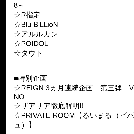
8～
☆R指定
☆Blu-BiLLioN
☆アルルカン
☆POIDOL
☆ダウト
■特別企画
☆REIGN 3ヵ月連続企画 第三弾 Vo
NO
☆ザアザア徹底解明!!
☆PRIVATE ROOM【るいまる（ビ
ュ）】