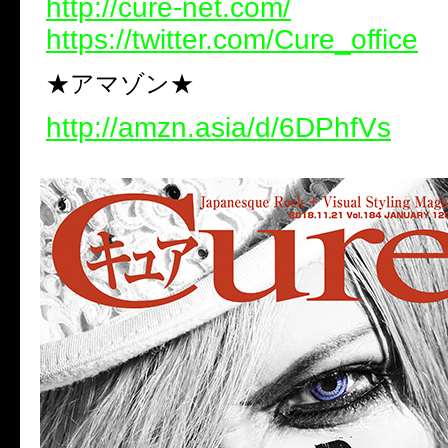
http://cure-net.com/
https://twitter.com/Cure_office
★アマゾン★
http://amzn.asia/d/6DPhfVs