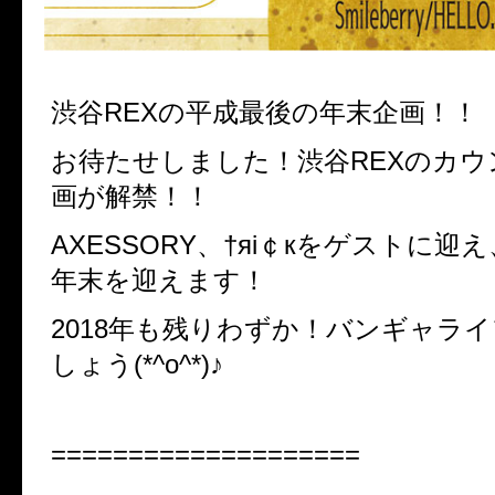
渋谷REXの平成最後の年末企画！！
お待たせしました！渋谷REXのカ
画が解禁！！
AXESSORY、†яi￠кをゲストに迎
年末を迎えます！
2018年も残りわずか！バンギャラ
しょう(*^o^*)♪
====================