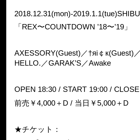
2018.12.31(mon)-2019.1.1(tue)SHI
「REX〜COUNTDOWN ’18〜’19」
AXESSORY(Guest)／†яi￠к(Guest)／
HELLO.／GARAK’S／Awake
OPEN 18:30 / START 19:00 / CLOS
前売￥4,000＋D / 当日￥5,000＋D
★チケット：