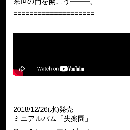
来世の門を開こう────。
====================
2018/12/26(水)発売
ミニアルバム「失楽園」