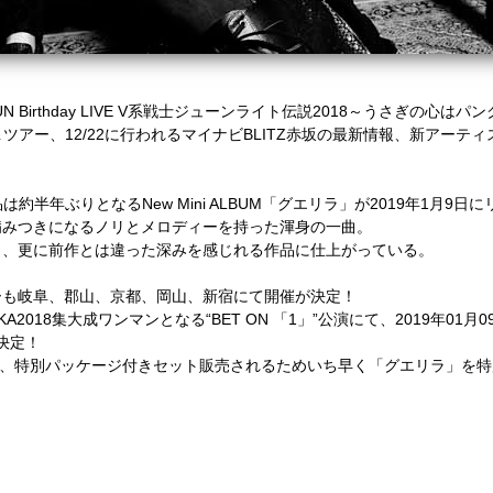
UN Birthday LIVE V系戦士ジューンライト伝説2018～うさぎの心
ース＆ツアー、12/22に行われるマイナビBLITZ赤坂の最新情報、新アー
作品は約半年ぶりとなる
New Mini ALBUM「グエリラ」が2019年1月9
病みつきになるノリとメロディーを持った渾身の一曲。
り、更に前作とは違った深みを感じれる作品に仕上がっている。
ーも岐阜、郡山、京都、岡山、新宿にて開催が決定！
KA2018集大成ワンマンとなる
“BET ON 「1」”公演にて、2019年01月
売決定！
限定、特別パッケージ付きセット販売されるため
いち早く「グエリラ」を特