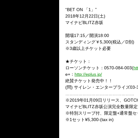
“BET ON 「1」”
2018年12月22日(土)
マイナビBLITZ赤坂
開場17:15／開演18:00
スタンディング￥5,300(税込／D別)
※3歳以上チケット必要
★チケット：
ローソンチケット：0570-084-003(
ht
e+：
http://eplus.jp/
絶賛チケット発売中！！
(問) サイレン・エンタープライズ03-34
…………………………………………
※2019年01月09日リリース、
GOTC
マイナビBLITZ赤坂公演完全数量限
※特別スリーブ付、限定盤+通常盤セ
※1セット¥5,300-(tax in)