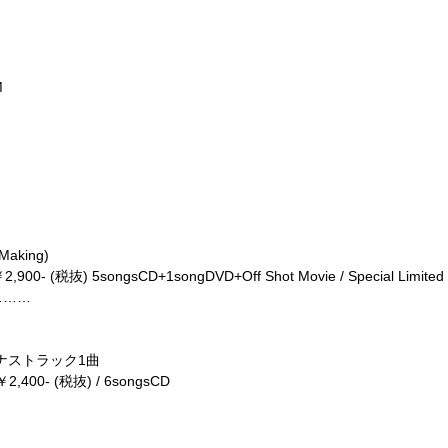
M
aking)
900- (税抜) 5songsCD+1songDVD+Off Shot Movie / Special Limited
…………
ナストラック1曲
2,400- (税抜) / 6songsCD