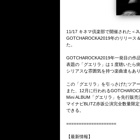
11/17 キネマ倶楽部で開催された＜
J
GOTCHAROCKA2019年のリリ
た。
GOTCHAROCKA2019年一発目の
表題の「グエリラ」は１度聴いたら
シリアスな雰囲気を持つ楽曲達もあ
この「グエリラ」を引っさげたツア
また、12月に行われるGOTCHAROC
Mini ALBUM「グエリラ」を先行販
マイナビBLITZ赤坂公演完全数量
できる。
====================
【最新情報】