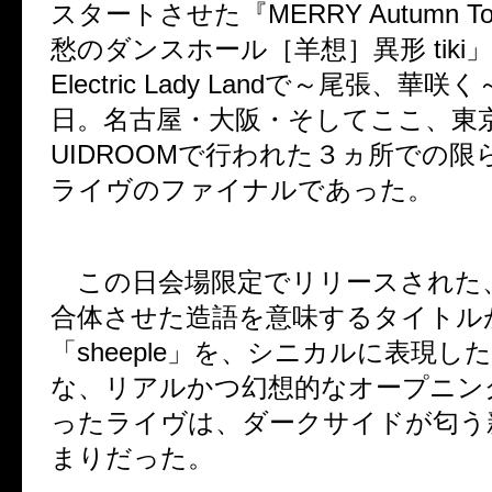
スタートさせた『
MERRY Autumn To
愁のダンスホール［羊想］異形
tiki
」
Electric Lady Land
で～尾張、華咲く
日。名古屋・大阪・そしてここ、東
UIDROOM
で行われた３ヵ所での限
ライヴのファイナルであった。
この日会場限定でリリースされた
合体させた造語を意味するタイトル
「
sheeple
」を、シニカルに表現し
な、リアルかつ幻想的なオープニン
ったライヴは、ダークサイドが匂う
まりだった。