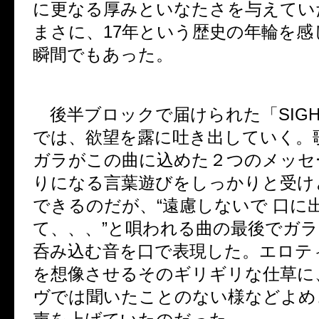
に更なる厚みといなたさを与えてい
まさに、
17
年という歴史の年輪を感
瞬間でもあった。
後半ブロックで届けられた「
SIG
では、欲望を露に吐き出していく。
ガラがこの曲に込めた２つのメッセ
りになる言葉遊びをしっかりと受け
できるのだが、“遠慮しないで 口に
て、、、”と唄われる曲の最後でガラ
呑み込む音を口で表現した。エロテ
を想像させるそのギリギリな仕草に
ヴでは聞いたことのない様などよめ