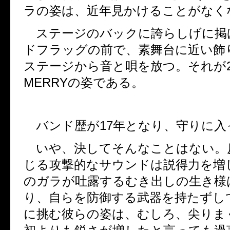
ラの姿は、近年見かけることがなく
ステージのバックに誇らしげに掲
ドフラッグの前で、素舞台に近い飾
ステージから音と唄を放つ。それが
MERRY
の姿である。
バンド歴が
17
年となり、守りに入
いや、決してそんなことはない。
じる攻撃的なサウンドは説得力を増
のガラが吐露するむき出しの生き様
り、自らを防御する武器を持たずし
に挑む彼らの姿は、むしろ、尖りま