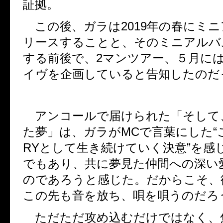
証拠。
この後、ガラは
2019
年の春にミニ
リースすることと、そのミニアルバ
する前後で、
2
マンツアー、５月に
イヴを企画していると告知したのだ
アンコールで届けられた「そして
た夢」は、ガラが
MC
で言葉にした“
RY
として生き続けていく決意”を感
でもあり、共に夢見た仲間への深い
のであろうと感じた。だからこそ、
この先も音を放ち、唄を唄うのだろ
ただただ攻め込むだけではなく、