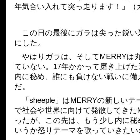
年気合い入れて突っ走ります！」（
この日の最後にガラは尖った鋭い
にした。
やはりガラは、そして
MERRY
は
ていない。
17
年かかって磨き上げた
内に秘め、誰にも負けない戦いに備
だ。
「
sheeple
」は
MERRY
の新しいテ
で社会や世界に向けて発散してきた
ったが、この先は、もう少し内に秘
いうか怒りテーマを歌っていきたい