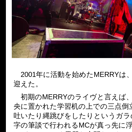
2001
年に活動を始めた
MERRY
は
迎えた。
初期の
MERRY
のライヴと言えば
央に置かれた学習机の上での三点倒
吐いたり縄跳びをしたりというガラ
字の筆談で行われる
MC
が真っ先に