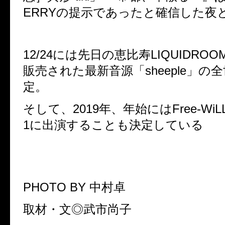
ERRY
の提示であったと確信した夜
12/24
には先日の恵比寿
LIQUIDROO
販売された最新音源「
sheeple
」の全
定。
そして、
2019
年、年始には
Free-WiL
1
に出演することも決定している
PHOTO BY
中村卓
取材・文◎武市尚子