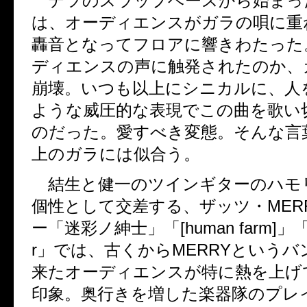
テツのスラップベースから始まっ
は、オーディエンスがガラの唄に重
轟音となってフロアに響きわたった
ディエンスの声に触発されたのか、
崩壊。いつも以上にシニカルに、人
ような威圧的な表現でこの曲を歌い
のだった。愛すべき変態。そんな言
上のガラには似合う。
結生と健一のツインギターのハモ
個性として交差する、ザッツ・
MER
ー「迷彩ノ紳士」「
[human farm]
」
r
」では、古くから
MERRY
というバ
来たオーディエンスが特に熱を上げ
印象。奥行きを増した楽器隊のプレ