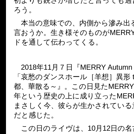
初よりも鋭さが増したと言っても過
ろう。
本当の意味での、内側から滲み出
言おうか。生き様そのものが
MERR
ドを通して伝わってくる。
2018
年
11
月７日『
MERRY Autumn 
「哀愁のダンスホール［羊想］異形
t
都、華散る～』。この日見た
MERRY
年という歴史の上に成り立った
MER
まさしく今、彼らが生かされている
だと感じた。
この日のライヴは、
10
月
12
日の名