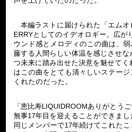
声を上げていたのだった。
本編ラストに届けられた「エムオ
ERRY
としてのイデオロギー。広が
ウンド感とメロディのこの曲は、弱
藤する人間らしい体温を感じさせな
つ未来に踏み出せた決意を魅せてく
はこの曲をとても清々しいステージ
くれたのだった。
「恵比寿
LIQUIDROOM
ありがとうご
無事
17
年目を迎えることができまし
同じメンバーで
17
年続けてこれたこ