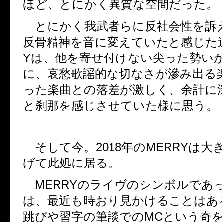
ほど、とにかく異質な空間だった。
とにかく我武者らに反社会性を訴
反骨精神を音に変えていたと感じた
Y
は、他を寄せ付けない尖った勢い
に、哀愁歌謡的な切なさが滲み出る
った楽曲との落差が激しく、余計に
と刹那を感じさせていた様に思う。
そして今。
2018
年の
MERRY
は大
げて此処に居る。
MERRY
のライヴのシンボルであ
は、最近も時おり見かけることはあ
跳びや習字の筆談での
MC
という奇