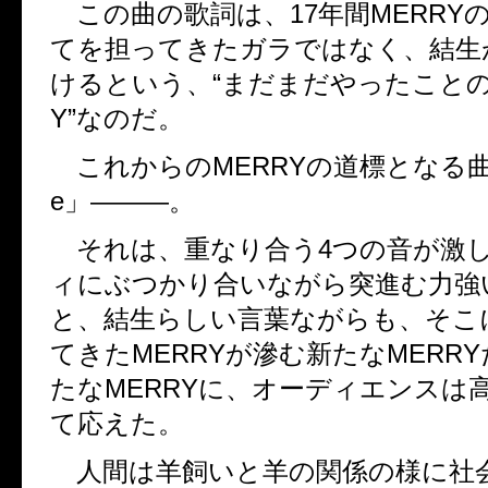
この曲の歌詞は、
17
年間
MERRY
てを担ってきたガラではなく、結生
けるという、“まだまだやったこと
Y
”なのだ。
これからの
MERRY
の道標となる
e
」―――。
それは、重なり合う
4
つの音が激
ィにぶつかり合いながら突進む力強
と、結生らしい言葉ながらも、そこ
てきた
MERRY
が滲む新たな
MERRY
たな
MERRY
に、オーディエンスは
て応えた。
人間は羊飼いと羊の関係の様に社