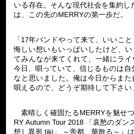
いる存在。そんな現代社会を集約し
は、この先の
MERRY
の第一歩だ。
「
17
年バンドやって来て、いいこと
悔しい想いもいっぱいしたけど、い
てみんなが来てくれて、一緒にライ
今日、唄っていて、信じるものは自
なと思いました。俺は今日からまた
唄えるので、どうぞ期待して下さい
素晴しく確固たる
MERRY
を魅せ
RY Autumn Tour 2018
「哀愁のダン
想］異形
tiki
」 ～帝都、華散る～』