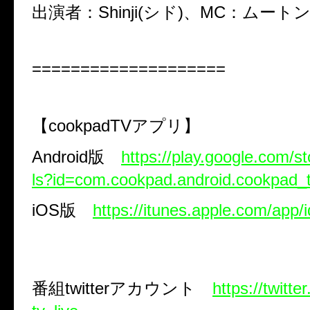
出演者：Shinji(シド)、MC：ムート
====================
【
cookpadTV
アプリ】
Android
版
https://play.google.com/st
ls?id=com.cookpad.android.cookpad_
iOS
版
https://itunes.apple.com/app
番組
twitter
アカウント
https://twitt