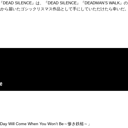
D SILENCE』は、『DEAD SILENCE』『DEADMAN’S WAL
地から届いたゴシックリスマス作品として手にしていただけたら幸いだ
ay Will Come When You Won’t Be～惨き鉄槌～」