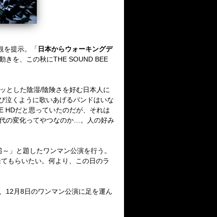
観を提示。「
日本からウォーキングデ
、この秋にTHE SOUND BEE
メッとした陰湿/陰険さを好む日本人に
むせび泣くように歌いあげるバンドはいな
E HDだと思っていたのだが、それは
時代の変化ってやつなのか…。人の好み
Be～惨き鉄槌～」と題したワンマン公演を行う。
来てもらいたい。何より、この日のラ
彼らは、12月8日のワンマン公演に足を運ん