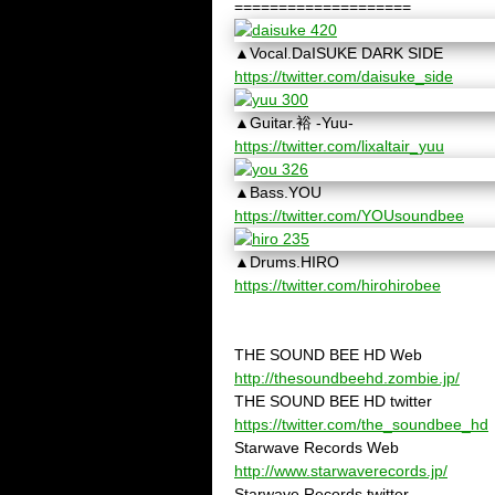
====================
▲Vocal.DaISUKE DARK SIDE
https://twitter.com/daisuke_side
▲Guitar.裕 -Yuu-
https://twitter.com/lixaltair_yuu
▲Bass.YOU
https://twitter.com/YOUsoundbee
▲Drums.HIRO
https://twitter.com/hirohirobee
THE SOUND BEE HD Web
http://thesoundbeehd.zombie.jp/
THE SOUND BEE HD twitter
https://twitter.com/the_soundbee_hd
Starwave Records Web
http://www.starwaverecords.jp/
Starwave Records twitter