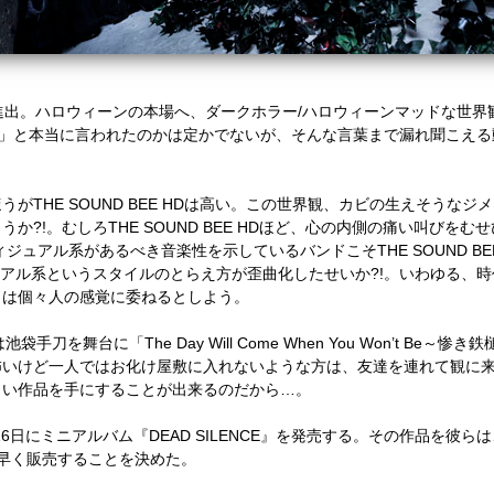
進出。ハロウィーンの本場へ、ダークホラー/ハロウィーンマッドな世界
」と本当に言われたのかは定かでないが、そんな言葉まで漏れ聞こえる動きを
がTHE SOUND BEE HDは高い。この世界観、カビの生えそうなジ
か?!。むしろTHE SOUND BEE HDほど、心の内側の痛い叫びを
ジュアル系があるべき音楽性を示しているバンドこそTHE SOUND BE
ュアル系というスタイルのとらえ方が歪曲化したせいか?!。いわゆる、
こは個々人の感覚に委ねるとしよう。
HDは池袋手刀を舞台に「The Day Will Come When You Won’t 
怖いけど一人ではお化け屋敷に入れないような方は、友達を連れて観に
しい作品を手にすることが出来るのだから…。
の1月16日にミニアルバム『DEAD SILENCE』を発売する。その作品を
と足早く販売することを決めた。