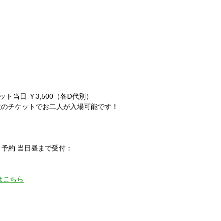
ケット当日 ￥3,500（各D代別）
枚のチケットでお二人が入場可能です！
ケット予約 当日昼まで受付：
はこちら