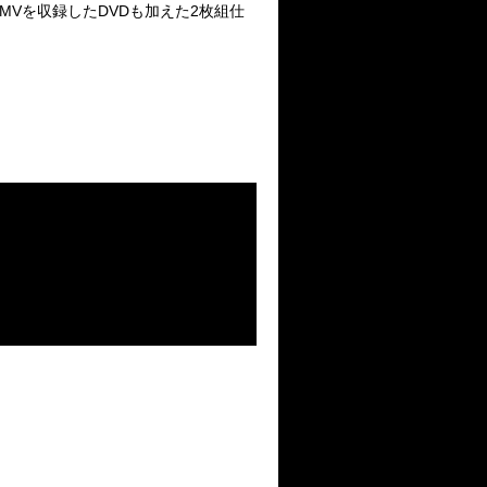
K』のMVを収録したDVDも加えた2枚組仕
。