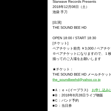
Starwave Records Presents
2018年12月08日（土）
池袋 手刀
[出演]
THE SOUND BEE HD
OPEN 18:00 / START 18:30
[チケット]
ペアチケット前売 ￥3,000 / ペアチ
※ペアチケットになりますので、１
揃ってのご入場をお願いします
★チケット：
THE SOUND BEE HD メールチ
the_soundbeehd@yahoo.co.jp
■Ａ：ｅ＋(イープラス)
お申し込み
■Ｂ：2018年8月28日ライブ物販
■Ｃ：バンド予約
■Ｄ：当日券