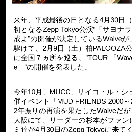
来年、平成最後の日となる4月30日
初となるZepp Tokyo公演”「サヨ
成よ”の開催が決定しているWaive
駆けて、2月9日（土）柏PALOOZA
に全国７ヵ所を巡る、”TOUR 「Wave t
e」”の開催を発表した。
今年10月、MUCC、サイコ・ル・
催イベント「MUD FRIENDS 2000
2年振りの再演を果たしたWaiveだ
大阪にて、リーダーの杉本がファン
ミ達が4月30日のZepp Tokyoに来