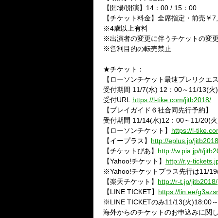
【開場/開演】14
：
00 / 15
：
00
【チケット料金】全席指定・前売￥
7
※
4
歳以上有料
※出演者の変更に伴うチケットの変
※営利目的の転売禁止
★チケット：
【ローソンチケット最速プレリクエ
受付期間 11/7(水) 12：00～11/13(火)
受付URL
https://l-tike.com/jitb2018/
【プレイガイド６社合同先行予約】
受付期間 11/14(水)12：00～11/20(火
【ローソンチケット】
https://l-tike.c
【イープラス】
http://eplus.jp/jitb2018
【チケットぴあ】
http://w.pia.jp/t/jitb
【Yahoo!チケット】
http://r.y-tickets.
※Yahoo!チケットプラス先行は11/19
【楽天チケット】
http://r-t.jp/jitb2018/
【LINE TICKET】
https://lin.ee/g3azs
※LINE TICKETのみ11/13(火)18:00
海外からのチケットのお申込みに関しては、