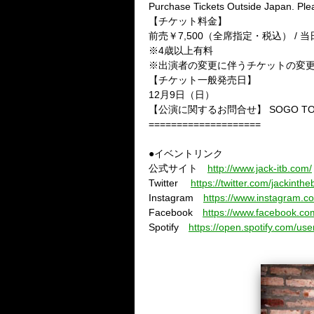
Purchase Tickets Outside Japan. Ple
【チケット料金】
前売￥7,500（全席指定・税込） / 
※4歳以上有料
※出演者の変更に伴うチケットの変
【チケット一般発売日】
12月9日（日）
【公演に関するお問合せ】 SOGO TOKYO
====================
●イベントリンク
公式サイト
http://www.jack-itb.com/
Twitter
https://twitter.com/jackinth
Instagram
https://www.instagram.c
Facebook
https://www.facebook.co
Spotify
https://open.spotify.com/u