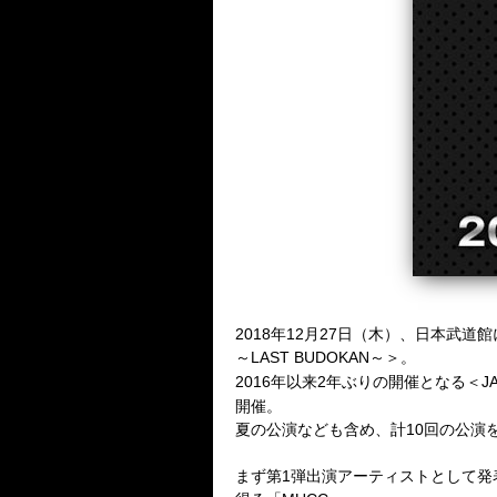
2018年12
月
27
日（木）、日本武道館
～
LAST BUDOKAN
～＞。
2016
年以来
2
年ぶりの開催となる＜
J
開催。
夏の公演なども含め、計
10
回の公演
まず第
1
弾出演アーティストとして発