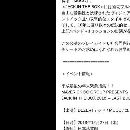
得る「
MUCC」。
＜
JACK IN THE BOX
＞には過去フル
自由な音楽性と洗練されたヴィジュ
ストイック且つ攻撃的なスタイルは
V
そして、
10
年に渡り数々の伝説的セ
上記4
バンド＋
1
セッションの出演が
この公演のプレイガイド６社合同先行予約
チケットのお求めはくれぐれもお早
====================
＜イベント情報＞
平成最後の年末緊急招集！！
MAVERICK DC GROUP PRESENTS
JACK IN THE BOX 2018
～
LAST BU
【出演】
DEZERT /
シド
/ MUCC /
ユ
【日時】
2018
年
12
月
27
日（
木）
【場所】日本武道館