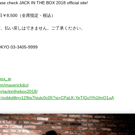
ase check JACK IN THE BOX 2018 official site!
当日￥8,500（全席指定・税込）
更、払い戻しはできません。ご了承ください。
 03-3405-9999
ebox_jp
om/maverickdci/
m/jackinthebox2018/
ser/xobkdiltny129ta7hiutc0c05?si=CPaLK-YpTIGcIYh1fmQ1uA