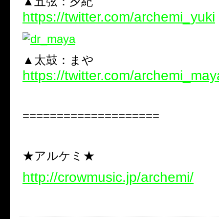
▲五弦：夕紀
https://twitter.com/archemi_yuki
▲太鼓：まや
https://twitter.com/archemi_may
====================
★アルケミ★
http://crowmusic.jp/archemi/