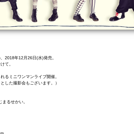
um、2018年12月26日(水)発売。
むけて。
されるミニワンマンライブ開催。
をとした撮影会もございます。）
じまるせかい。
um