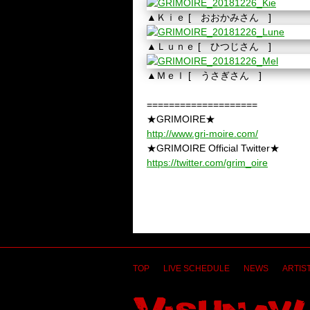
▲Ｋｉｅ [ おおかみさん ]
▲Ｌｕｎｅ [ ひつじさん ]
▲Ｍｅｌ [ うさぎさん ]
====================
★GRIMOIRE★
http://www.gri-moire.com/
★GRIMOIRE Official Twitter★
https://twitter.com/grim_oire
TOP
LIVE SCHEDULE
NEWS
ARTIST