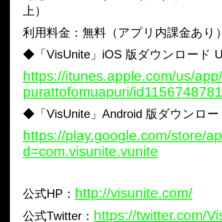
上）
利用料金：無料（アプリ内課金あり
◆「VisUnite」iOS 版ダウンロード U
https://itunes.apple.com/us/app/
purattofomuapuri/id115674878
◆「VisUnite」Android 版ダウンロー
https://play.google.com/store/ap
d=com.visunite.vunite
http://visunite.com/
公式HP：
https://twitter.com/V
公式Twitter：