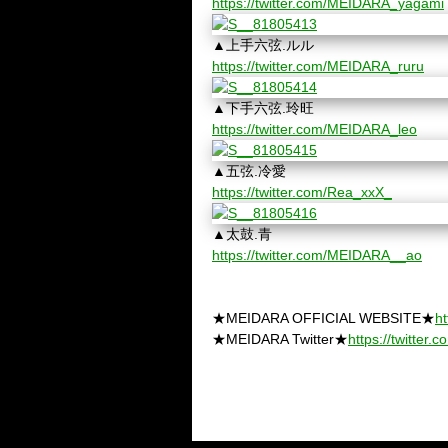
https://twitter.com/MEIDARA_yagami
▲上手六弦.ルル
https://twitter.com/MEIDARA_ruru
▲下手六弦.玲旺
https://twitter.com/MEIDARA_leo
▲五弦.冷愛
https://twitter.com/Rea_xxX_
▲太鼓.青
https://twitter.com/MEIDARA__ao
★MEIDARA OFFICIAL WEBSITE★
ht
★MEIDARA Twitter★
https://twitte