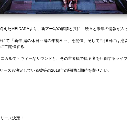
終えた
MEIDARA
より、新アー写の解禁と共に、続々と来年の情報が入
圧にて「新年 鬼の休日～鬼の年初め～」を開催、そして
2
月
6
日には池
E
にて開催する。
クニカルでヘヴィーなサウンドと、その世界観で観る者を圧倒するライ
リースも決定している彼等の
2019
年の飛躍に期待を寄せたい。
umリリース決定！