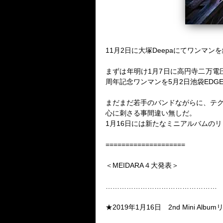
11
月
2
日に大塚
Deepa
にてワンマンを
まずは年明け
1
月
7
日に高円寺二万電
周年記念ワンマンを
5
月
2
日池袋
EDG
まだまだ若手のバンドながらに、テ
心に刺さる事間違い無しだ。
1
月
16
日には新たなミニアルバムのリ
====================
＜MEIDARA
４大発表＞
…………………………………………
★2019年1月16日 2nd Mini Alb