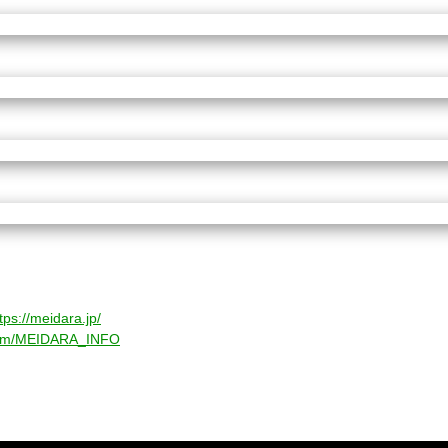
tps://meidara.jp/
r.com/MEIDARA_INFO