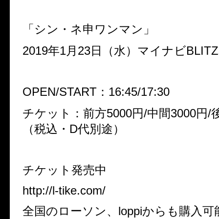
「シン・ネ申ワンマン」
2019
年
1
月
23
日（水）マイナビ
BLITZ
OPEN/START
：
16:45/17:30
チケット：前方
5000
円
/
中間
3000
円
/
（税込・
D
代別途）
チケット発売中
http://l-tike.com/
全国のローソン、
loppi
からも購入可