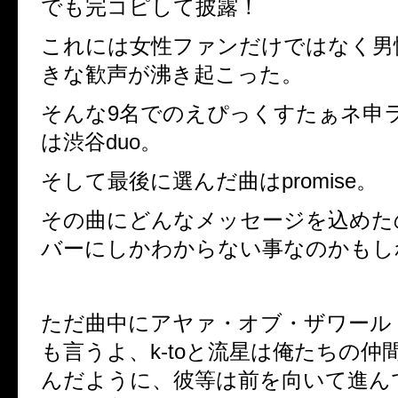
でも完コピして披露！
これには女性ファンだけではなく男
きな歓声が沸き起こった。
そんな
9
名でのえぴっくすたぁネ申
は渋谷
duo
。
そして最後に選んだ曲は
promise
。
その曲にどんなメッセージを込めた
バーにしかわからない事なのかもし
ただ曲中にアヤァ・オブ・ザワール
も言うよ、
k-to
と流星は俺たちの仲
んだように、彼等は前を向いて進ん