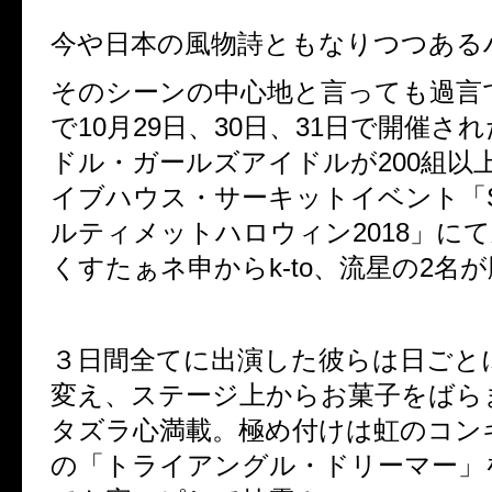
今や日本の風物詩ともなりつつある
そのシーンの中心地と言っても過言
で
10
月
29
日、
30
日、
31
日で開催され
ドル・ガールズアイドルが
200
組以
イブハウス・サーキットイベント「
ルティメットハロウィン
2018
」にて
くすたぁネ申から
k-to
、流星の
2
名が
３日間全てに出演した彼らは日ごと
変え、ステージ上からお菓子をばら
タズラ心満載。極め付けは虹のコン
の「トライアングル・ドリーマー」