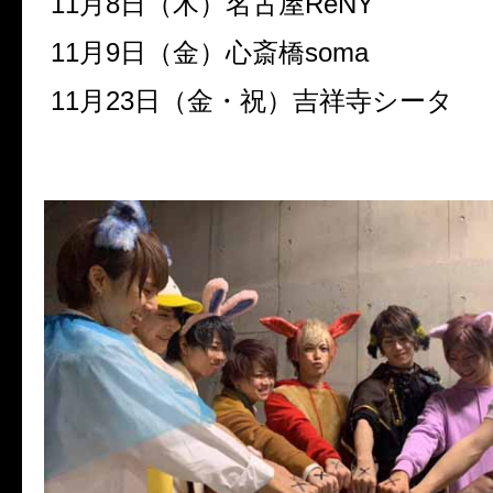
11
月
8
日（木）名古屋
ReNY
11
月
9
日（金）心斎橋
soma
11
月
23
日（金・祝）吉祥寺シータ