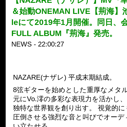
【NAZARE（ナザレ）】MV
＆始動ONEMAN LIVE【荊海】池
leにて2019年1月開催。同日、会
FULL ALBUM『荊海』発売。
NEWS - 22:00:27
NAZARE(ナザレ) 平成末期結成。
8弦ギターを始めとした重厚なメタル
元にVo.澪の多彩な表現力を活かし、 
独特な世界観を創り出す。 視覚的に
圧倒させる強烈な音と叫びでオーテ
い立たせる。