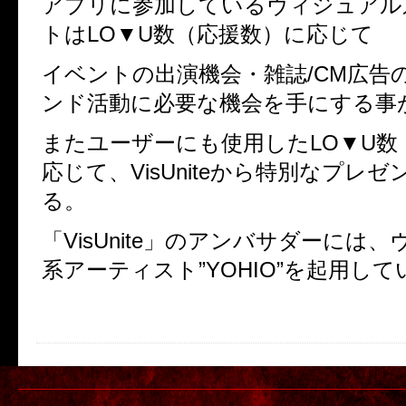
アプリに参加しているヴィジュアル
トは
LO▼U
数（応援数）に応じて
イベントの出演機会・雑誌
/CM
広告
ンド活動に必要な機会を手にする事
またユーザーにも使用した
LO▼U
数
応じて、
VisUnite
から特別なプレゼ
る。
「
VisUnite
」のアンバサダーには、
系アーティスト
”YOHIO”
を起用して