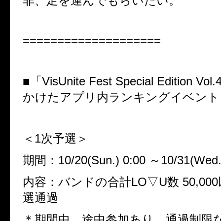
非、足を運んでもらいたい。
====================
■
「
VisUnite Fest Special Edition Vol.
かけたアプリ内ランキングイベント
＜
1
次予選＞
期間：
10/20(Sun.) 0:00
～
10/31(
Wed
内容：バンドの合計
LO
▽
U
数
50,000
選通過
＊期間中、途中参加あり、通過制限