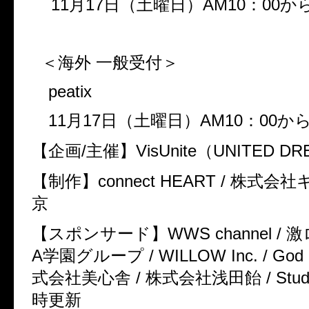
11
月
17
日（土曜日）
AM10
：
00
か
＜海外 一般受付＞
peatix
11
月
17
日（土曜日）
AM10
：
00
か
【企画
/
主催】
VisUnite
（
UNITED DRE
【制作】
connect HEART /
株式会社
京
【スポンサード】
WWS channel /
激
A
学園グループ
/ WILLOW Inc. / God 
式会社美心舎
/
株式会社浅田飴
/ Stud
時更新