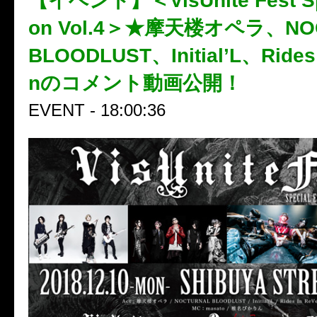
【イベント】＜VisUnite Fest Spe
on Vol.4＞★摩天楼オペラ、NO
BLOODLUST、Initial’L、Rides I
nのコメント動画公開！
EVENT - 18:00:36