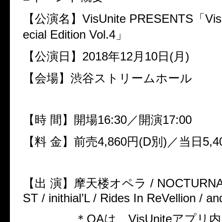
【公演名】
VisUnite PRESENTS
「
Vis
ecial Edition Vol.4
」
【公演日】
2018
年
12
月
10
日
(
月
)
【会場】渋谷ストリームホール
【時
間】開場
16:30
／開演
17:00
【料
金】前売
4,860
円
(D
別
)
／当日
5,4
【出
演】摩天楼オペラ
/ NOCTURN
ST / inithial’L / Rides In ReVellion / a
＊
OA
は、
VisUnite
アプリ内