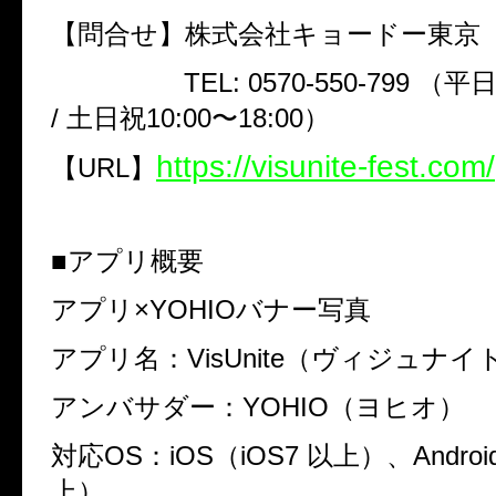
【問合せ】株式会社キョードー東京
TEL:
0570-550-799
（平
/
土日祝
10:00
〜
18:00
）
https://visunite-fest.com/
【
URL
】
■
アプリ概要
アプリ
×YOHIO
バナー写真
アプリ名：
VisUnite
（ヴィジュナイ
アンバサダー：
YOHIO
（ヨヒオ）
対応
OS
：
iOS
（
iOS7
以上）、
Androi
上）