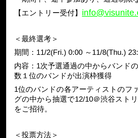
info@visunite
【エントリー受付】
＜最終選考
＞
期間：
11/2(Fri.) 0:00
～
11/8(Thu.) 23
内容：
1
次予選通過の中からバンド
数１位のバンドが出演枠獲得
1
位のバンドの各アーティストのフ
グの中から抽選で
12/10
＠渋谷スト
をご招待。
＜投票方法＞