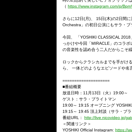
時の幻想的で美しいビデオクリップ
（
https://www.instagram.com/p/BpmW
さらに12日(月)、 15日(木)の2日間に渡っ
Orchestra」の初日公演にもサ
今回、 「YOSHIKI CLASSIC
っかけや今回「MIRACLE」のコラボレ
の音楽性を認め合う二人だからこそ繰
ロックからクラシカルまでを手がけるY
ら、 一体どのようなエピソードや名
====================
■番組概要
放送日時：11月13日（火）19:00～
ゲスト：サラ・ブライトマン
19:00～ 19:15 オープニング YOSHI
19:15～ 19:45 頂上対談（サラ・
番組URL：
http://live.nicovideo.jp/g
＜関連リンク＞
YOSHIKI Official Instagram:
https://w