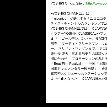
YOSHIKI Official Site：
http://www.yos
■YOSHIKI CHANNELとは
「niconico」が提供する「ニコ
ティストチャンネルのランキングで1
YOSHIKI CHANNELでは、 X
クツアーYOSHIKI CLASSIC
まり、 ゴールデンボンバー、 GACKT、
清春、 マーティ・フリードマン、 乃木
ー、 マリリン・マンソンまで、 更には新
兼社長 楽天・三木谷浩史との対談など、
開に合わせ、 プロモーションの為世界
「Beat Film Festival」
国際ドキュメンタリー映画祭」、 香港「
超過密スケジュールのツアーやロシア
より中止となった、 X JAPAN日