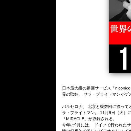
日本最大級の動画サービス「niconic
界の歌姫、 サラ・ブライトマンがゲ
バルセロナ、 北京と複数回に渡って
ラ・ブライトマン。 11月9日（火）
「MIRACLE」が収録される。
今年の9月には、 ドイツで行われたサ