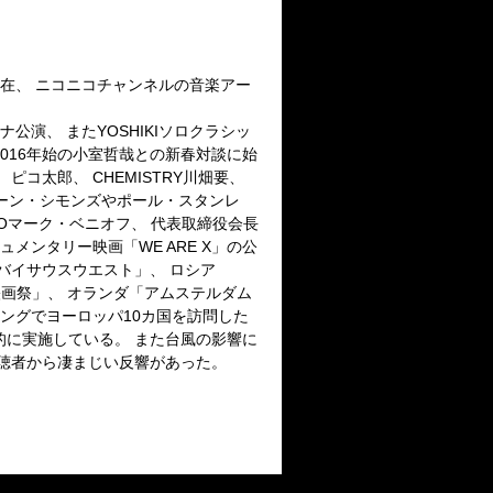
 現在、 ニコニコチャンネルの音楽アー
ナ公演、 またYOSHIKIソロクラシッ
て2016年始の小室哲哉との新春対談に始
、 ピコ太郎、 CHEMISTRY川畑要、
Sジーン・シモンズやポール・スタンレ
CEOマーク・ベニオフ、 代表取締役会長
メンタリー映画「WE ARE X」の公
スバイサウスウエスト」、 ロシア
国際映画祭」、 オランダ「アムステルダム
イミングでヨーロッパ10カ国を訪問した
的に実施している。 また台風の影響に
視聴者から凄まじい反響があった。