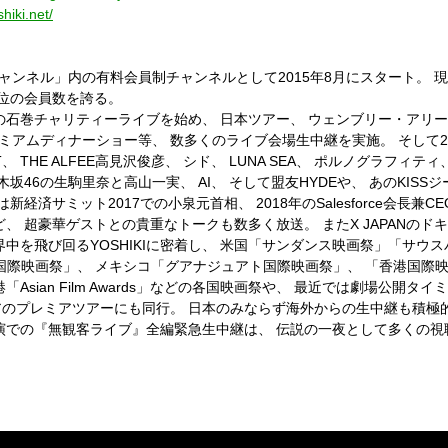
hiki.net/
ニコチャンネル」内の有料会員制チャンネルとして2015年8月にスタート。
位の会員数を誇る。
 JAPANの石巻チャリティーライブを始め、 日本ツアー、 ウェンブリー・アリー
ALやプレミアムディナーショー等、 数多くのライブ会場生中継を実施。 そし
 THE ALFEE高見沢俊彦、 シド、 LUNA SEA、 ポルノグラフィティ
坂46の生駒里奈と高山一実、 AI、 そして盟友HYDEや、 あのKIS
経済サミット2017での小泉元首相、 2018年のSalesforce会長兼
 超豪華ゲストとの貴重なトークも数多く放送。 またX JAPANのドキュ
中を飛び回るYOSHIKIに密着し、 米国「サンダンス映画祭」「サウ
、 中国「上海国際映画祭」、 メキシコ「グアナジュアト国際映画祭」、 「香港
Asian Film Awards」などの各国映画祭や、 最近では劇場公開タ
のプレミアツアーにも同行。 日本のみならず海外からの生中継も積極
本公演での『無観客ライブ』全編緊急生中継は、 伝説の一夜として多くの