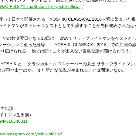
は早くもインターネット上で一部公開され大きな話題を呼んでいる。
zQfFbOg/?hl=ja&taken-by=yoshikiofficial
）
て日本で開催される「YOSHIKI CLASSICAL 2018～紫に染まった夜～ YOSHI
ラ・ブライトマンがスペシャルゲストとして出演することが先日発表されたば
AL 2018」での共演翌日となる13日に、 改めてサラ・ブライトマンをゲス
ーションに至った経緯、 「YOSHIKI CLASSICAL 2018」での共
り広げられる、 他では聞くことが出来ない貴重な話が聞けるだろう。
OSHIKIと、 クラシカル・クロスオーバーの女王 サラ・ブライトマ
言が飛び出すのか。 また新たな伝説が生まれることは間違いない。
KI生出演
ブライトマン生出演）
ate/lv316640011
ww.instagram.com/yoshikiofficial/