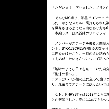
「ただいま！ 戻りました。ノリと
そんなMC通り、漆黒でゴシックで
った。確かなスキルに裏打ちされた楽
を爆発させるような自由なあり方も
本編ラストは楽器陣のソロがフィーチ
メンバーがステージを去ると間髪入
ント。BYOはSCREW解散後の数
に声をかけたこと、当時の追い詰められ
＋を結成したいきさつについて語っ
「地獄のような日々を送っていた自
「泡沫の君へ」。
ラストはBYOが柵の上に立って煽り
り、最後までステージに残ったBYO
なお、KHRYST＋は2019年２月に主
とが解禁された。春には1stマキシ