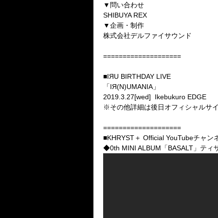
▼問い合わせ
SHIBUYA REX
▼企画・制作
株式会社デルファイサウンド
====================
■IЯU BIRTHDAY LIVE
「IЯ(N)UMANIA」
2019.3.27[wed] Ikebukuro EDGE
※その他詳細は後日オフィシャルサ
====================
■KHRYST＋ Official YouTubeチャ
◆0th MINI ALBUM「BASALT」テ