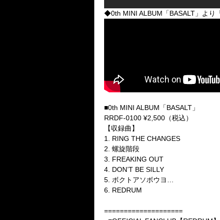
◆0th MINI ALBUM「BASALT
■0th MINI ALBUM「BASALT」
RRDF-0100 ¥2,500（税込）
【収録曲】
1. RING THE CHANGES
2. 螺旋階段
3. FREAKING OUT
4. DON’T BE SILLY
5. ボクトアソボウヨ…
6. REDRUM
====================