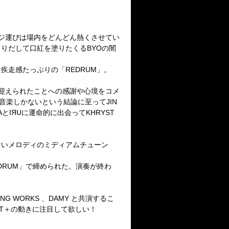
ジ運びは場内をどんどん熱くさせてい
りだして口紅を塗りたくるBYOの闇
疾走感たっぷりの「REDRUM」。
迎えられたことへの感謝や心境をコメ
音楽しかないという結論に至ってJIN
IЯUに運命的に出会ってKHRYST
ないメロディのミディアムチューン
DRUM」で締められた。演奏が終わ
G WORKS 、DAMY と共演するこ
ST＋の動きに注目して欲しい！