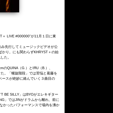
IVE #000000”が11月１日に東
段」のみ先行してミュージックビデオが公
かり。にも関わらずKHRYST＋の始
化した。
のQUINA（G.）とIЯU（B.）、
けた。「螺旋階段」では苦悩と葛藤を
弦ベースが絶妙に絡んでいく３曲目の
BE SILLY」はBYOがエレキギター
NG」ではJINがドラムから離れ、前に
得なかったパフォーマンスで場内を沸か