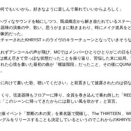
か何でもいいから。好きなように楽しんで暴れていいからよろしく」
ヘヴィなサウンドを軸にしつつ、既成概念から解き放たれているステー
器陣の演奏の中、歌い、思うがままに動きまわり、時にメイク道具をと
印象的だった。
ャーされたKHRYST＋のライヴのキラーチューンとなっていきそうな
れずアンコールの声が飛び、MCではメンバーひとりひとりがこの日を
ヶ月は燃え尽きて空っぽな状態だったことを振り返り、苦悩した末に結局、
た心境を書いた最初の曲が「螺旋階段」だったこと、その後にQUINAと
た。
分に向けて書いた歌、聴いてください」と前置きして披露されたのは切
まくり、弦楽器陣もフロアーに降り、全員を巻き込んで暴れ倒した「RE
は「このシーンに帰ってきたからには新しい風を吹かす」と宣言。
催イベント「禁断の木の実」を東名阪で開催し、The THIRTEEN 、WIN
シングルをリリースすることも決定しているというのでこれからのKHRY