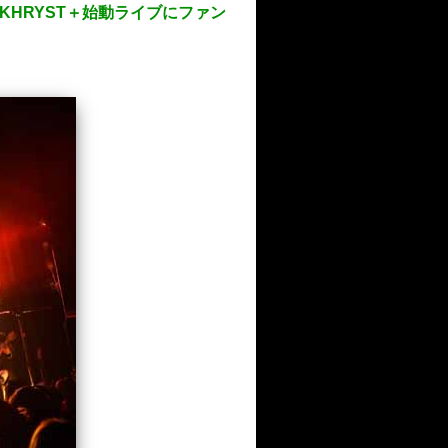
ST◆KHRYST＋始動ライブにファン