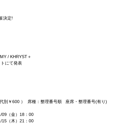
催決定!
AMY / KHRYST＋
イトにて発表
0（D代別￥600 ） 席種：整理番号順 座席・整理番号(有り)
/09（金）18：00
/15（木）21：00