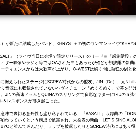
）が新たに結成したバンド、KHRYST＋の初のワンマンライヴ“KHRYST＋ L
。
UM『BASALT』（ライヴ当日に会場で限定リリース）のリード曲「螺旋階
ィザー映像やラジオ等ではOAされた曲もあったが殆どが初披露の新曲ば
ーディエンスからは大歓声が上がり、O-WESTは瞬く間に熱狂の渦と
られたステージにSCREW時代からの盟友、JIN（Dr.）、元Nihilizm
なり音源にも収録されていないヘヴィチューン「めくるめく」で幕を開
。JINの高速ドラムとQUINAのスリリングで多彩なギターにIЯUの５
コール＆レスポンスが沸き起こった。
味で裏切る意外性も盛り込まれている。『BASALT』収録曲の「DON’T 
っていくという構成で披露され、未発表の新曲「LET’S SING ALO
BYOと並んで叫んだり、ラップを披露したりとSCREW時代にはあり