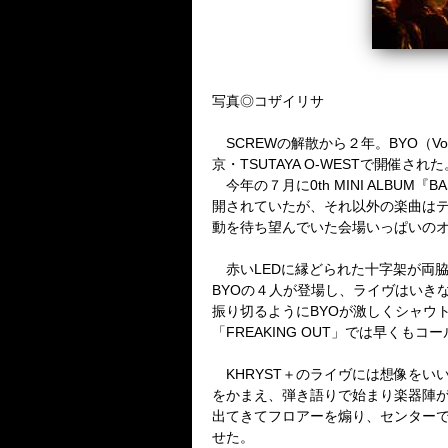
写真◎コザイリサ
SCREWの解散から２年。BYO（Vo.
京・TSUTAYA O-WESTで開催された
今年の７月に0th MINI ALB
開されていたが、それ以外の楽曲はテ
動を待ち望んでいた会場いっぱいのオ
赤いLEDに縁どられた十字架が両脇に据え
BYOの４人が登場し、ライヴはいき
振り切るようにBYOが激しくシャウト
「FREAKING OUT」では早くも
KHRYST＋のライヴには想像をいい意
をかまえ、弾き語りで始まり楽器陣が加わ
出てきてフロアーを煽り、センターで
せた。