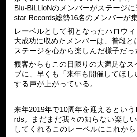
Blu-BiLLioN
のメンバーがステージに
star Records
総勢
16
名のメンバーが
レーベルとして初となったハロウィ
大成功に収めたメンバーは、普段と
ステージを心から楽しんだ様子だっ
観客からもこの日限りの大満足なス
ブに、早くも「来年も開催してほし
する声が上がっている。
来年
2019
年で
10
周年を迎えるという
rds
。まだまだ我々の知らない楽しい
してくれるこのレーベルにこれから