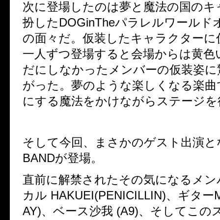
次に登場したのは夢と魔法の国のキ
扮した
DOGinThe
パラレルワールド
の面々だ。仮装したキャラクターに
一人ずつ登場すると会場からは黄色
だにしなかったメンバーの仮装姿に
がった。夢のような楽しくなる楽曲
にする魔法をかけながらステージを
そして今回、まさかのゲスト出演と
BAND
が登場。
直前に解禁されたその気になるメン
カル
HAKUEI(PENICILLIN)
、ギター
AY)
、ベース沙我
(A9)
、そしてこの