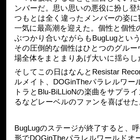
ンバーだ。思い思いの悪役に扮し登
つもとは全く違ったメンバーの姿に
一気に最高潮を迎えた。個性と個性
ぶつかり合いながらも
BugLug
とい
その圧倒的な個性はひとつのグルー
場全体をまとまりあげ大いに揺らし
そしてこの日はなんと
Resistar Reco
ルメイト、
DOGinThe
パラレルワー
トラと
Blu-BiLLioN
の楽曲をサプライ
るなどレーベルのファンを喜ばせた
BugLug
のステージが終了すると、
形で
DOGinThe
パラレルワールドオ