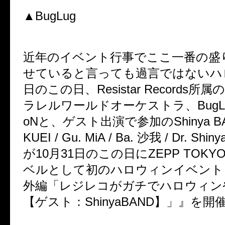
▲BugLug
近年のイベント行事でここ一番の盛
せていると言っても過言ではないハ
日のこの日、
Resistar Records
所属の
ラレルワールドオーケストラ、
BugL
oN
と、ゲスト出演で参加の
Shinya B
KUEI / Gu. MiA / Ba.
沙我
/ Dr. Shiny
が
10
月
31
日のこの日に
ZEPP TOKY
ベルとして初のハロウィンイベント
外編「レジレコがガチでハロウィン
【ゲスト：
ShinyaBAND
】」』を開