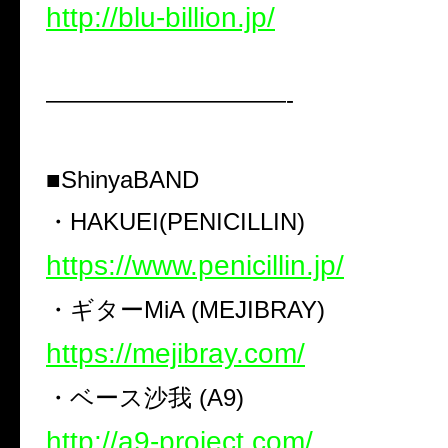
http://blu-billion.jp/
——————————-
■
ShinyaBAND
・
HAKUEI(PENICILLIN)
https://www.penicillin.jp/
・ギター
MiA (MEJIBRAY)
https://mejibray.com/
・ベース沙我
(A9)
http://a9-project.com/