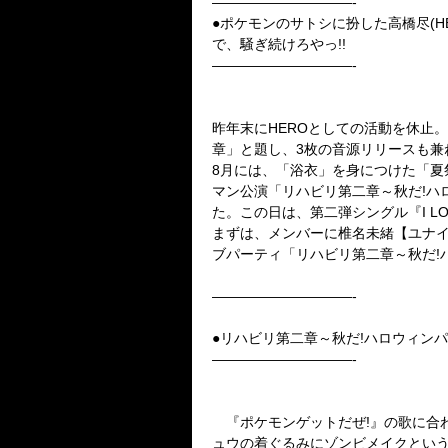
——————————-
●ポケモンのサトシに扮した高橋尽(H
で、騒ぎ続けろやっ!!
——————————-
昨年末にHEROとしての活動を休止
章」と題し、3枚の音源リリースも兼
8月には、「浴衣」を身につけた「夏祭
マン公演「リハビリ第二章～秋だ!ハロ
た。この日は、第二弾シングル『I LO
まずは、メンバーに椎名未緒【ユナイト】(G)
ブパーティ「リハビリ第二章～秋だ!
——————————-
●リハビリ第二章～秋だ!ハロウィンパ
——————————-
『ポケモンゲットだぜ!』の歌に合
ュウの着ぐるみにゾンビメイクとい