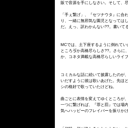
販で音源を手にしなさい。そして、
「手ぇ繋げ」、『セツナウタ』に合
り、一緒に無邪気な園児となっては
だ。えっ、訳わかんない??。書いてる
MCでは、土下座するように倒れて
ところゔか高橋尽らしさ??。さらに
か、コネタ満載な高橋尽らしいライ
コミカルな話に続いて披露したのが、
いだすように彼は歌いあげた。先ほ
シの格好で歌っていたけどね。
曲ごとに表情を変えてゆくところが、
一つに繋げれば、『罪と罰』では場
気へハッピーのフレイバーを振りかけ