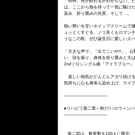
「何時、何が終わるかわからない。
は、ここから熱を持って一気に駆け
染み、折り畳みの光景。そして…。
熱い勢いを甘いホイップクリームで掻
ュッとくすぐる、ノリ良くもロマン
うなこの歌、ぜひ誕生日に愛しい人
「大きな声で」「出てこいや!!」、
い、頭を振り、身体を折り畳みと大は
2ndソロシングル曲『アイラブユー
楽しい熱気がどんどんアガり続ける。
気持ちに心も身体も染め上げ、ライ
——————————-
●リハビリ第二章～秋だ!ハロウィンパ
——————————-
第二部は、観客数を100人に限定。