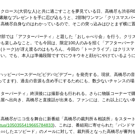
ンタクロース(大切な人)と共に過ごすことを夢見ている日、高橋尽も渋谷
へ素敵なプレゼントを手に忍び込もうと、2部制ワンマン「クリスマスパ
、高橋尽自身なのはわかっているので、そこの突っ込みはひとまず横に
2部では「アフターパーティ」と題した「おしゃべり会」を行う。クリ
も楽しみなこと。でも今回は、限定100人のみを招く「アフターパー
(トーク)が冴え渡るのはもちろん、今回の「トークライブ」はクリス
い。でも、本人は準備段階ですでにウキウキと顔がにやけているように
ハッピーバースデー/ビビデバビデブー』を発売する。現状、高橋尽の
ってます)、過去の音源も含め手にするためにも、数少ないチャンスの
フターパーティ」終演後には撮影会も行われる。さらに物販コーナーで
楽屋へ出向き、高橋尽と直接話が出来る。ファンには、これ以上にない
、高橋尽がニコ生を舞台に新番組「高橋尽の裁判所＆相談所」をスター
/status/1050355419665784833
)。これは、番組宛に寄せられた「バンドマ
○○したエソピード」のメールに対して、裁判長となった高橋尽が審判