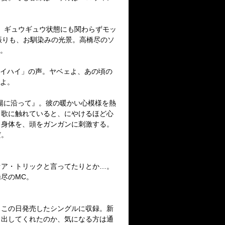
ん、ギュウギュウ状態にも関わらずモッ
振りも、お馴染みの光景。高橋尽のソ
と。
ハイハイ」の声。ヤベェよ、あの頃の
たよ。
陽に沿って』。彼の暖かい心模様を熱
る歌に触れていると、にやけるほど心
、身体を、頭をガンガンに刺激する。
だ。
オア・トリックと言ってたりとか…。
尽のMC。
。この日発売したシングルに収録。新
し出してくれたのか、気になる方は通