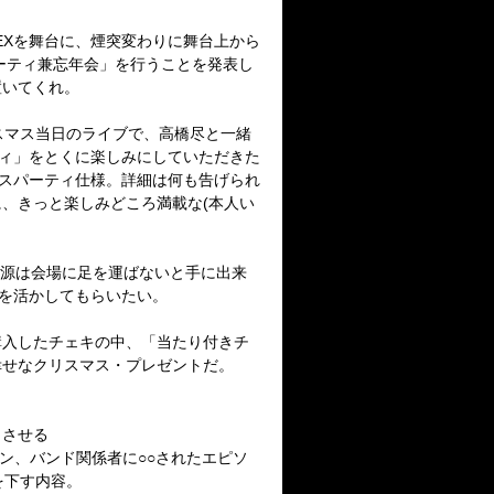
REXを舞台に、煙突変わりに舞台上から
ーティ兼忘年会」を行うことを発表し
置いてくれ。
スマス当日のライブで、高橋尽と一緒
ティ」をとくに楽しみにしていただきた
マスパーティ仕様。詳細は何も告げられ
、きっと楽しみどころ満載な(本人い
音源は会場に足を運ばないと手に出来
場を活かしてもらいたい。
購入したチェキの中、「当たり付きチ
幸せなクリスマス・プレゼントだ。
トさせる
ン、バンド関係者に○○されたエピソ
を下す内容。