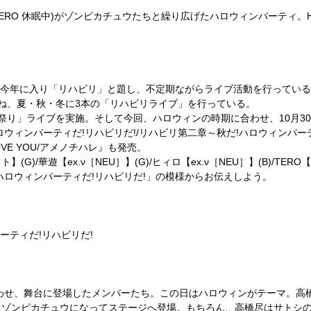
ERO 休眠中)がゾンピカチュウたちと繰り広げたハロウィンパーティ。
。今年に入り「リハビリ」と題し、不定期ながらライブ活動を行ってい
ね、夏・秋・冬に3本の「リハビリライブ」を行っている。
り」ライブを実施。そして今回、ハロウィンの時期に合わせ、10月30日
ウィンパーティだ!リハビリだ!/リハビリ第二章～秋だ!ハロウィンパー
VE YOU/アメノチハレ』も発売。
/華遊【ex.ν［NEU］】(G)/ヒィロ【ex.ν［NEU］】(B)/TERO【†
ハロウィンパーティだ!リハビリだ!」の模様からお伝えしよう。
ーティだ!リハビリだ!
わせ、舞台に登場したメンバーたち。この日はハロウィンがテーマ。高
うゾンピカチュウになってステージへ登場。もちろん、高橋尽はサトシ