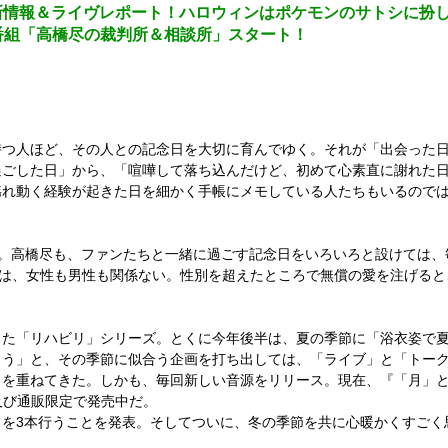
情報＆ライヴレポート！ハロウィンはポケモンのサトシに扮し、大
番組「高橋尽の裁判所＆相談所」スタート！
持つ人ほど、その人との記念日を大切に育んでゆく。それが「出会った
過ごした日」から、「喧嘩して落ち込んだけど、初めて心素直に謝れた
れ動く経験が起きた日を細かく手帳にメモしている人たちもいるのでは
った。高橋尽も、ファンたちと一緒に過ごす記念日をいろいろと設けては
には、女性も男性も関係ない。性別を超えたところで無償の愛を注げる
きた「リハビリ」シリーズ。とくに今年後半は、夏の季節に「浴衣姿で
もう」と、その季節に似合う企画を打ち出しては、「ライブ」と「トー
作りを重ねてきた。しかも、毎回新しい音源をリリース。現在、『「月」
会場及び通販限定で発売中だ。
ィを3本行うことを発表。そしてついに、冬の季節を共に心暖かくすごく