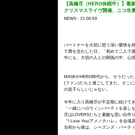
【高橋尽（HERO休眠中）】最新
クリスマスライヴ開催、ニコ生
NEWS - 21:00:59
パートナーを大切に想う深い愛情を
て唇を交わした日」「初めて二人で
中にも、大切の人との関係の中、心揺
MASKやHERO時代から、そうだ
(ファン)たちと過ごしてきた。そこ
の息子らしいじゃない。
今年に入り高橋尽が不定期に続けて
「一緒にハロウィンパーティを楽し
尽はLOVERSたちと素敵な思い出
『I Love You/アメノチハレ』を
当初から彼は、シーズンズ・パーテ