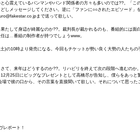
と心震えているバンマンやバンド関係者の方々も多いのでは??。「こ
どしメッセージしてください。逆に「ファンに○○されたエピソード」
fakestar.co.jpまで送って欲しい。
果たして身辺が綺麗なのか??。裁判長が裁かれるのも、番組的には面
任は…番組の制作者が持つでしょうwww。
日(土)の10時より発売になる。今回もチケットが勢い良く大勢の人たち
さて、来年はどうするのか??。リハビリを終えて次の段階へ進むのか
12月25日にビッグなプレゼントとして高橋尽が告知し、僕らをあっと
会場で彼の口から、その言葉を直接聞いて欲しい。それについて思った
イヴレポート！