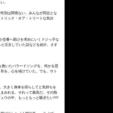
さい。
に性別は関係ない。みんなが同志とな
るトリック・オア・トリートな気分
か交番へ助けを求めにいくドジっ子な
ルと注文していた話などを紹介。さす
を抱いたバラードソングを、何かを思
と耳を、心を傾けていた。でも、サト
ね、大きく身体を揺らしてと気持ちを
にまみれる、それって最高だ。その熱
の中、もっともっと騒ぎたい!!!!!