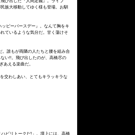
に飛び出した『人間定義』。ライブ
が民族大移動してゆく様も登場。お馴
ハッピーバースデー』。なんて胸をキ
われているような気分だ。甘く蕩けそ
』だ。誰もが両隣の人たちと腰を組み合
ない!!。飛び出したのが、高橋尽の
ゃぎあえる楽曲だ。
歌を交わしあい、とてもキラッキラな
リハビリトークだ!」。壇上には、高橋