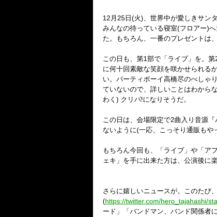
12月25日(火)、世界中が愛しきサ
みんなの待っている寝室(フロアー)
た。もちろん、一番のプレゼントは
この日も、第1部で「ライブ」を。第
に何十回素敵な笑顔を咲かせられるか
い。パーティボーイ高橋尽のべしゃり
ていないので、詳しいことはわからな
わく) クリパ!になりそうだ。
この日は、会場限定で2曲入り音源『
ないように(一応、こっそり通販もや
もちろん今回も、「ライブ」や「ア
ェキ」を手に出来た方は、公演後に
さらに嬉しいニュースが。このたび
(
https://twitter.com/hero_tajahashi
ード」「バンドマン、バンド関係者に