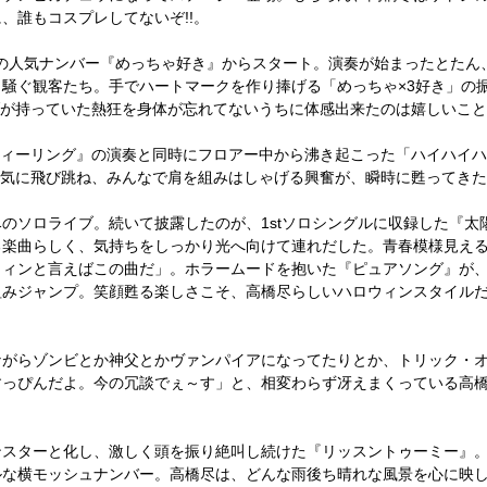
、誰もコスプレしてないぞ!!。
ROの人気ナンバー『めっちゃ好き』からスタート。演奏が始まったとた
騒ぐ観客たち。手でハートマークを作り捧げる「めっちゃ×3好き」の
ブが持っていた熱狂を身体が忘れてないうちに体感出来たのは嬉しいこ
『フィーリング』の演奏と同時にフロアー中から沸き起こった「ハイハイ
邪気に飛び跳ね、みんなで肩を組みはしゃげる興奮が、瞬時に甦ってき
ソロライブ。続いて披露したのが、1stソロシングルに収録した『太
る楽曲らしく、気持ちをしっかり光へ向けて連れだした。青春模様見え
ウィンと言えばこの曲だ」。ホラームードを抱いた『ピュアソング』が
組みジャンプ。笑顔甦る楽しさこそ、高橋尽らしいハロウィンスタイル
ながらゾンビとか神父とかヴァンパイアになってたりとか、トリック・
すっぴんだよ。今の冗談でぇ～す」と、相変わらず冴えまくっている高橋
ンスターと化し、激しく頭を振り絶叫し続けた『リッスントゥーミー』
ルな横モッシュナンバー。高橋尽は、どんな雨後ち晴れな風景を心に映