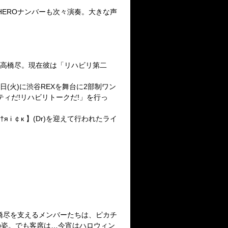
HEROナンバーも次々演奏。大きな声
る高橋尽。現在彼は「リハビリ第二
(火)に渋谷REXを舞台に2部制ワン
ティだ!リハビリトークだ!」を行っ
я i ￠к 】(Dr)を迎えて行われたライ
橋尽を支えるメンバーたちは、ピカチ
の姿。でも客席は…今宵はハロウィン