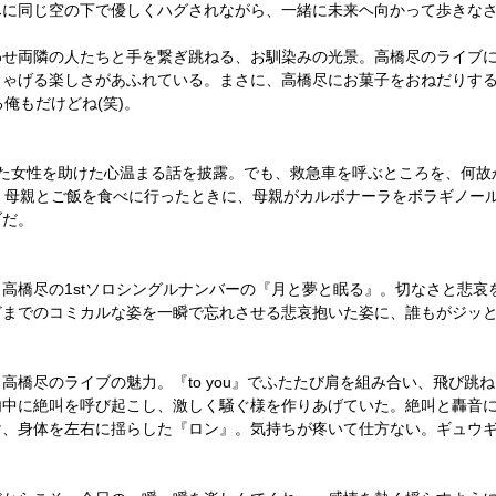
尽に同じ空の下で優しくハグされながら、一緒に未来ヘ向かって歩きな
わせ両隣の人たちと手を繋ぎ跳ねる、お馴染みの光景。高橋尽のライブ
しゃげる楽しさがあふれている。まさに、高橋尽にお菓子をおねだりす
俺もだけどね(笑)。
いた女性を助けた心温まる話を披露。でも、救急車を呼ぶところを、何故
、母親とご飯を食べに行ったときに、母親がカルボナーラをボラギノー
ブだ。
高橋尽の1stソロシングルナンバーの『月と夢と眠る』。切なさと悲哀
どまでのコミカルな姿を一瞬で忘れさせる悲哀抱いた姿に、誰もがジッ
高橋尽のライブの魅力。『to you』でふたたび肩を組み合い、飛び跳
内中に絶叫を呼び起こし、激しく騒ぐ様を作りあげていた。絶叫と轟音
、身体を左右に揺らした『ロン』。気持ちが疼いて仕方ない。ギュウギュウ