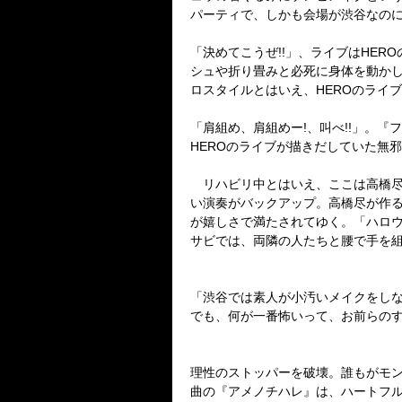
パーティで、しかも会場が渋谷なのに
「決めてこうぜ!!」、ライブはHE
シュや折り畳みと必死に身体を動かし
ロスタイルとはいえ、HEROのライ
「肩組め、肩組めー!、叫べ!!」。
HEROのライブが描きだしていた無
リハビリ中とはいえ、ここは高橋尽の
い演奏がバックアップ。高橋尽が作
が嬉しさで満たされてゆく。「ハロ
サビでは、両隣の人たちと腰で手を
「渋谷では素人が小汚いメイクをし
でも、何が一番怖いって、お前らの
理性のストッパーを破壊。誰もがモ
曲の『アメノチハレ』は、ハートフ