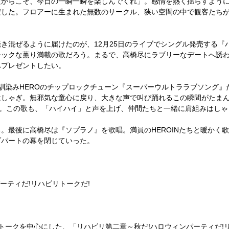
だからこそ、今日の一瞬一瞬を楽しんでくれ」。感情を熱く揺らすよう
だした。フロアーに生まれた無数のサークル、狭い空間の中で観客たち
き混ぜるように届けたのが、12月25日のライブでシングル発売する『
チックな薫り満載の歌だろう。まるで、高橋尽にラブリーなデートへ誘
へプレゼントしたい。
お馴染みHEROのチップロックチューン『スーパーウルトララブソング
しゃぎ。無邪気な童心に戻り、大きな声で叫び踊れるこの瞬間がたまん
』。この歌も、「ハイハイ」と声を上げ、仲間たちと一緒に肩組みはし
最後に高橋尽は『ソプラノ』を歌唱。満員のHEROINたちと暖かく
ブパートの幕を閉じていった。
ーティだ!リハビリトークだ!
トークを中心にした、「リハビリ第二章～秋だ!ハロウィンパーティだ!