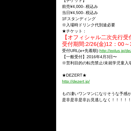
【チケット】
前売¥4,000-.税込み
当日¥4,500-.税込み
1Fスタンディング
※入場時ドリンク代別途必要
★チケット：
【オフィシャル二次先行受
受付期間:2/26(金)12：00～3/
受付URL(e+先着順):
http://eplus.jp/d
【一般受付】2016年4月3日〜
※営利目的の転売禁止/未就学児童入
★DEZERT★
http://dezert.jp/
もの凄いワンマンになりそうな予感
是非是非是非お見逃しなく！！！！