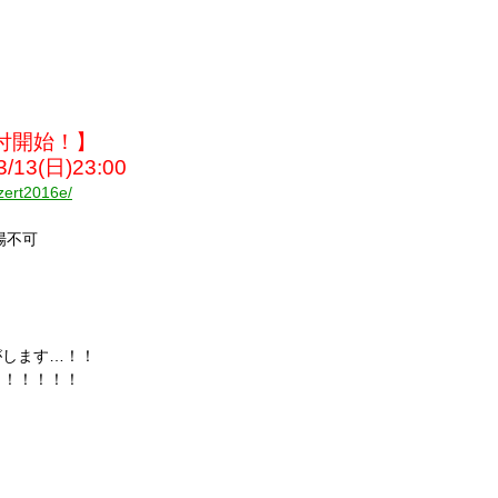
付開始！】
13(日)23:00
ezert2016e/
場不可
がします…！！
！！！！！！