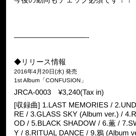
——————————-
◆リリース情報
2016年4月20日(水) 発売
1st Album「CONFUSION」
JRCA-0003 ¥3,240(Tax in)
[収録曲] 1.LAST MEMORIES / 2.UN
RE / 3.GLASS SKY (Album ver.) / 4
OD / 5.BLACK SHADOW / 6.薫 / 7
Y / 8.RITUAL DANCE / 9.鴉 (Album ve