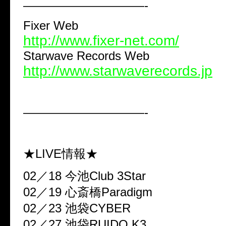
——————————-
Fixer Web
http://www.fixer-net.com/
Starwave Records Web
http://www.starwaverecords.jp
——————————-
★LIVE情報★
02／18 今池Club 3Star
02／19 心斎橋Paradigm
02／23 池袋CYBER
02／27 池袋RUIDO K3