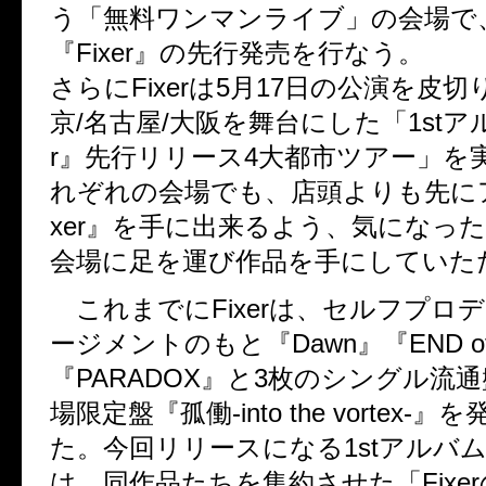
う「無料ワンマンライブ」の会場で
『Fixer』の先行発売を行なう。
さらにFixerは5月17日の公演を皮切
京/名古屋/大阪を舞台にした「1stアル
r』先行リリース4大都市ツアー」を
れぞれの会場でも、店頭よりも先にア
xer』を手に出来るよう、気になっ
会場に足を運び作品を手にしていた
これまでにFixerは、セルフプロデ
ージメントのもと『Dawn』『END of 
『PARADOX』と3枚のシングル流通
場限定盤『孤働-into the vortex-
た。今回リリースになる1stアルバム『
は、同作品たちを集約させた「Fixe