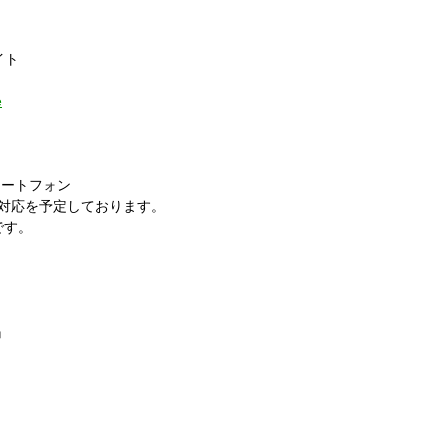
イト
e
スマートフォン
次対応を予定しております。
です。
m』