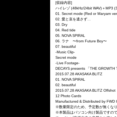
[収録内容]
ハイレゾ (48kHz/24bit WAV)＋MP3 (3
01. Secret mode (Red or Maryam ver
02. 愛と哀を遺さず…
03. Dry
04. Red tide
05. NOVA SPIRAL
06. ラナ 〜from Future Boy〜
07. beautiful
-Music Clip-
Secret mode
-Live Footage-
DECAYS presents 「THE GROWTH
2015.07.28 AKASAKA BLITZ
01. NOVA SPIRAL
02. beautiful
2015.07.28 AKASAKA BLITZ Offshot
12 Photo Cards
Manufactured & Distributed by FWD I
※数量限定のため、予定数が無くな
※本製品はパソコン向け製品ですの