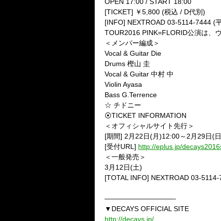
OPEN 17:00 / START 18:00
[TICKET] ￥5,800 (税込 / D代別)
[INFO] NEXTROAD 03-5114-7444 (
TOUR2016 PINK=FLORID
＜メンバー編成＞
Vocal & Guitar Die
Drums 樫山 圭
Vocal & Guitar 中村 中
Violin Ayasa
Bass G.Terrence
☆ チドニー
⦿TICKET INFORMATION
＜オフィシャルサイト先行＞
[期間] 2月22日(月)12:00～2月29日(日)
[受付URL]
http://eplus.jp/decays2016
＜一般発売＞
3月12日(土)
[TOTAL INFO] NEXTROAD 03-5114-
——————————-
▼DECAYS OFFICIAL SITE
http://decays.jp/