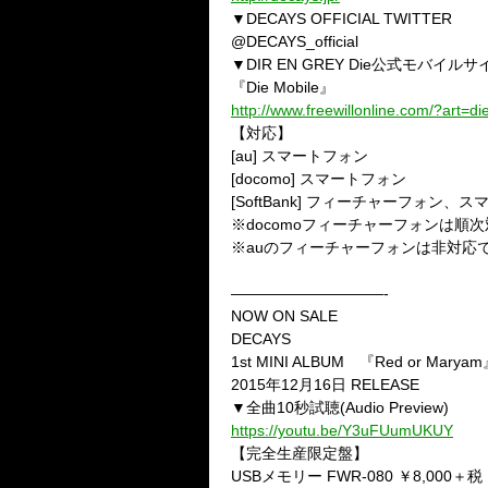
▼DECAYS OFFICIAL TWITTER
@DECAYS_official
▼DIR EN GREY Die公式モバイルサ
『Die Mobile』
http://www.freewillonline.com/?art=di
【対応】
[au] スマートフォン
[docomo] スマートフォン
[SoftBank] フィーチャーフォン、
※docomoフィーチャーフォンは順
※auのフィーチャーフォンは非対応
——————————-
NOW ON SALE
DECAYS
1st MINI ALBUM 『Red or Marya
2015年12月16日 RELEASE
▼全曲10秒試聴(Audio Preview)
https://youtu.be/Y3uFUumUKUY
【完全生産限定盤】
USBメモリー FWR-080 ￥8,000＋税