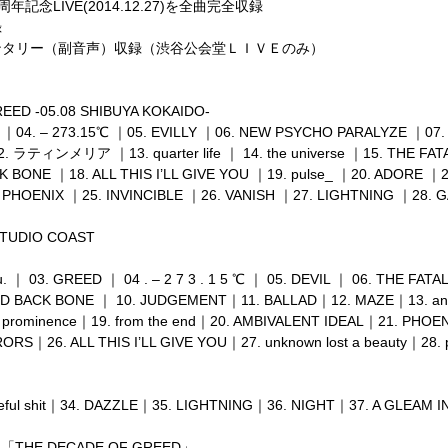
年記念LIVE(2014.12.27)を全曲完全収録
録
ンタリー（副音声）収録（渋谷公会堂ＬＩＶＥのみ）
EED -05.08 SHIBUYA KOKAIDO-
｜04. – 273.15℃ ｜05. EVILLY ｜06. NEW PSYCHO PARALYZE ｜07. m
12. ラティンメリア ｜13. quarter life ｜ 14. the universe ｜15. THE F
BONE ｜18. ALL THIS I’LL GIVE YOU ｜19. pulse_ ｜20. ADORE ｜21
PHOENIX ｜25. INVINCIBLE ｜26. VANISH ｜27. LIGHTNING ｜28.
 STUDIO COAST
uv u. ｜ 03. GREED ｜ 04 . – 2 7 3 . 1 5 ℃ ｜ 05. DEVIL ｜ 06. THE F
TED BACK BONE ｜ 10. JUDGEMENT｜11. BALLAD｜12. MAZE｜13. an il
8. prominence｜19. from the end｜20. AMBIVALENT IDEAL｜21. PHO
RS｜26. ALL THIS I’LL GIVE YOU｜27. unknown lost a beauty｜28
ateful shit｜34. DAZZLE｜35. LIGHTNING｜36. NIGHT｜37. A GLEAM I
5 「THE DECADE OF GREED」