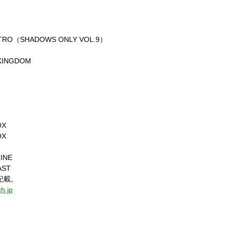
RO（SHADOWS ONLY VOL.9）
INGDOM
OX
OX
INE
ST
記載。
ch.jp