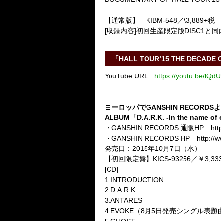
【通常版】 KIBM-548／\3,889+税
[収録内容]初回生産限定版DISC1
「HALL TOUR’15 THE DECADE OF
YouTube URL
https://youtu.be/l
ヨーロッパでGANSHIN RECORDS
ALBUM
「D.A.R.K. -In the name of 
・GANSHIN RECORDS 通販HP http:/
・GANSHIN RECORDS HP http://ww
発売日：2015年10月7日（水）
【初回限定盤】KICS-93256／￥3,333
[CD]
1.INTRODUCTION
2.D.A.R.K.
3.ANTARES
4.EVOKE（8月5日発売シングル表題