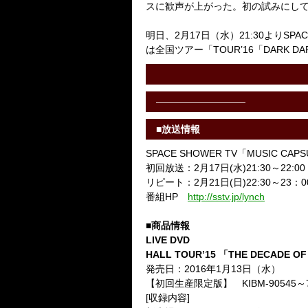
スに歓声が上がった。初の試みにして大成功に
明日、2月17日（水）21:30よりSPACE
は全国ツアー「TOUR’16「DARK DARK
——————————
■放送情報
SPACE SHOWER TV「MUSIC CAPSU
初回放送：2月17日(水)21:30～22:00
リピート：2月21日(日)22:30～23：0
番組HP
http://sstv.jp/lynch
■商品情報
LIVE DVD
HALL TOUR’15
「THE DECADE OF
発売日：2016年1月13日（水）
【初回生産限定版】 KIBM-90545
[収録内容]