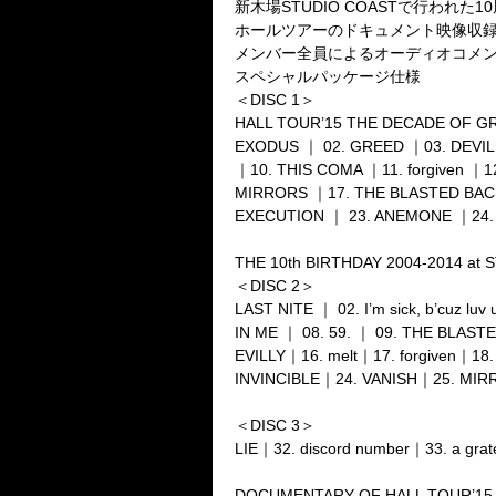
新木場STUDIO COASTで行われた10周
ホールツアーのドキュメント映像収
メンバー全員によるオーディオコメ
スペシャルパッケージ仕様
＜DISC 1＞
HALL TOUR’15 THE DECADE OF GR
EXODUS ｜ 02. GREED ｜03. DEVIL 
｜10. THIS COMA ｜11. forgiven ｜
MIRRORS ｜17. THE BLASTED BACK 
EXECUTION ｜ 23. ANEMONE ｜24. 
THE 10th BIRTHDAY 2004-2014 at
＜DISC 2＞
LAST NITE ｜ 02. I’m sick, b’cuz l
IN ME ｜ 08. 59. ｜ 09. THE BLAS
EVILLY｜16. melt｜17. forgiven｜1
INVINCIBLE｜24. VANISH｜25. MIRRO
＜DISC 3＞
LIE｜32. discord number｜33. a gr
DOCUMENTARY OF HALL TOUR’1