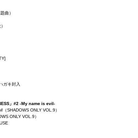
表題曲）
歌）
TY]
ハガキ封入
S」#2 -My name is evil-
SHADOWS ONLY VOL.9）
S ONLY VOL.9）
USE