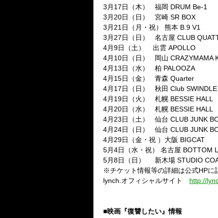
3月17日（木） 福岡 DRUM Be-1
3月20日（日） 宮崎 SR BOX
3月21日（月・祝） 熊本 B.9 V1
3月27日（日） 名古屋 CLUB QUATT
4月9日（土） 出雲 APOLLO
4月10日（日） 岡山 CRAZYMAMA K
4月13日（水） 柏 PALOOZA
4月15日（金） 青森 Quarter
4月17日（日） 秋田 Club SWINDLE
4月19日（火） 札幌 BESSIE HALL
4月20日（水） 札幌 BESSIE HALL
4月23日（土） 仙台 CLUB JUNK B
4月24日（日） 仙台 CLUB JUNK B
4月29日（金・祝 ）大阪 BIGCAT
5月4日（水・祝） 名古屋 BOTTOM L
5月8日（日） 新木場 STUDIO COA
※チケット情報等の詳細は公式HPに
lynch.オフィシャルサイト
http://lyn
■映画『復讐したい』情報