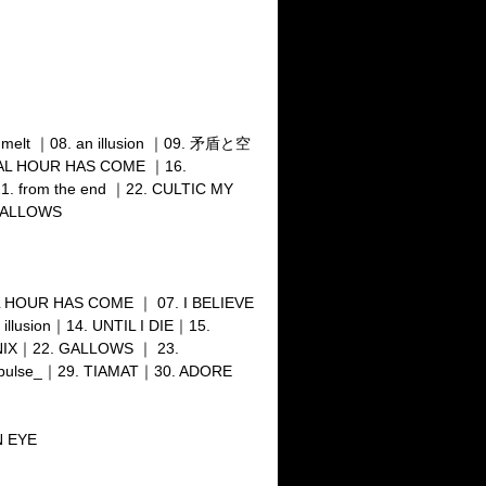
elt ｜08. an illusion ｜09. 矛盾と空
ATAL HOUR HAS COME ｜16.
. from the end ｜22. CULTIC MY
 GALLOWS
ATAL HOUR HAS COME ｜ 07. I BELIEVE
lusion｜14. UNTIL I DIE｜15.
ENIX｜22. GALLOWS ｜ 23.
. pulse_｜29. TIAMAT｜30. ADORE
N EYE