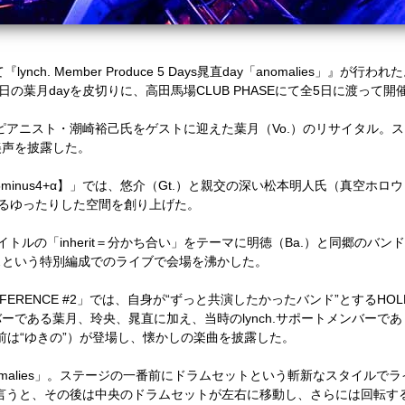
lynch. Member Produce 5 Days晁直day「anomalies」』が
の葉月dayを皮切りに、高田馬場CLUB PHASEにて全5日に渡って開
は、ピアニスト・潮崎裕己氏をゲストに迎えた葉月（Vo.）のリサイタル。
美声を披露した。
Show【5minus4+α】」では、悠介（Gt.）と親交の深い松本明人氏（真
異なるゆったりした空間を創り上げた。
、タイトルの「inherit＝分かち合い」をテーマに明徳（Ba.）と同郷のバンド・U
スという特別編成でのライブで会場を沸かした。
L DIFFERENCE #2」では、自身が“ずっと共演したかったバンド”とするH
である葉月、玲央、晁直に加え、当時のlynch.サポートメンバーであり
代の名前は“ゆきの”）が登場し、懐かしの楽曲を披露した。
anomalies」。ステージの一番前にドラムセットという斬新なスタイル
言うと、その後は中央のドラムセットが左右に移動し、さらには回転す