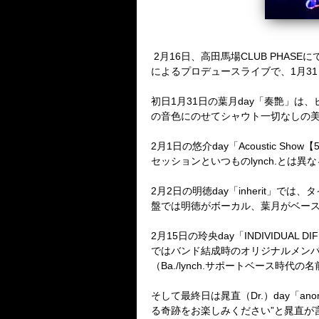
2月16日、高田馬場CLUB PHASEにて『
によるプロデュースライブで、1月31日
初日1月31日の葉月day「奏艶」
の音色にのせてシャウト一切なしの
2月1日の悠介day「Acoustic 
セッションといつものlynch.とは
2月2日の明徳day「inherit」では
盤では明徳がボーカル、葉月がベー
2月15日の玲央day「INDIVIDUA
ではバンド結成時のオリジナルメンバー
（Ba./lynch.サポートベース時
そして最終日は晁直（Dr.）day「
る奇跡をお楽しみください”と晁直が