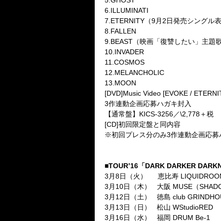
5.GHOST
6.ILLUMINATI
7.ETERNITY（9月2日発売シングル
8.FALLEN
9.BEAST（映画「復讐したい」主題
10.INVADER
11.COSMOS
12.MELANCHOLIC
13.MOON
[DVD]Music Video [EVOKE / ETERNI
3作連動企画応募ハガキ封入
【通常盤】KICS-3256／\2,778＋税
[CD]初回限定盤と同内容
※初回プレス分のみ3作連動企画応募
■TOUR’16「DARK DARKER DARKNES
3月8日（火） 恵比寿 LIQUIDROOM（
3月10日（木） 大阪 MUSE（SHADOW
3月12日（土） 徳島 club GRINDHO
3月13日（日） 松山 WStudioRED
3月16日（水） 福岡 DRUM Be-1