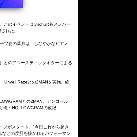
行われた。このイベントはlynch.の各メンバー
催された。
スーツ姿の葉月は、しなやかなピアノ
空ホロウ）とのアコースティックギターによる
nveil Razeとの2MANを実施。終
OLLOWGRAMとの2MAN。アンコール
現・HOLLOWGRAMの攸紀
でライブがスタート。“今日これから起き
るなどの度肝を抜かれるパフォーマン