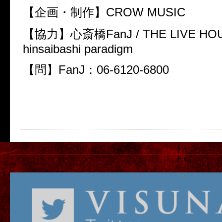
【企画・制作】CROW MUSIC
【協力】心斎橋FanJ / THE LIVE HOUS
hinsaibashi paradigm
【問】FanJ：06-6120-6800