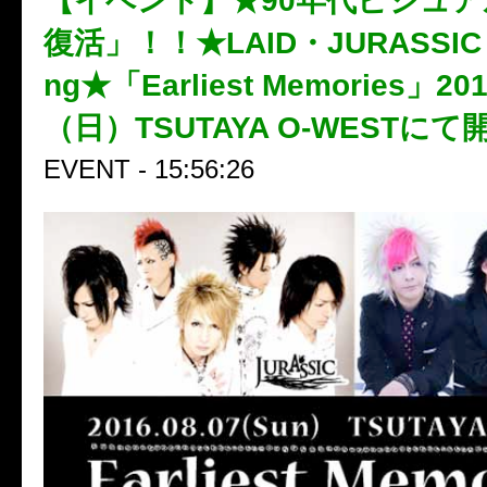
【イベント】★90年代ビジュ
復活」！！★LAID・JURASSIC・
ng★「Earliest Memories」2
（日）TSUTAYA O-WESTに
EVENT - 15:56:26