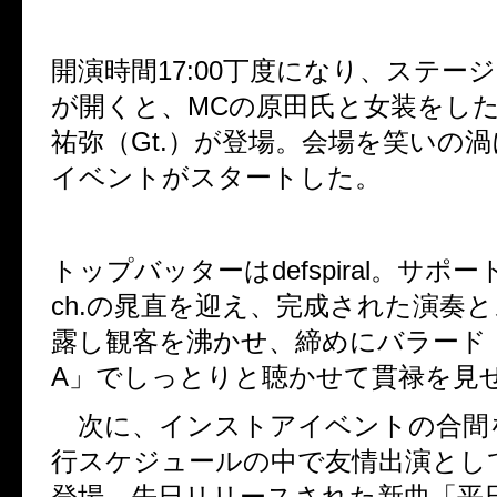
開演時間17:00丁度になり、ステー
が開くと、MCの原田氏と女装をしたDue
祐弥（Gt.）が登場。会場を笑いの
イベントがスタートした。
トップバッターはdefspiral。サポー
ch.の晁直を迎え、完成された演奏
露し観客を沸かせ、締めにバラード「E
A」でしっとりと聴かせて貫禄を見
次に、インストアイベントの合間
行スケジュールの中で友情出演として
登場。先日リリースされた新曲「平日