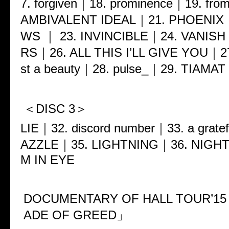
7. forgiven｜18. prominence｜19. fro
AMBIVALENT IDEAL｜21. PHOENIX
WS ｜ 23. INVINCIBLE｜24. VANIS
RS｜26. ALL THIS I’LL GIVE YOU｜27
st a beauty｜28. pulse_｜29. TIAM
＜DISC 3＞
LIE｜32. discord number｜33. a gratef
AZZLE｜35. LIGHTNING｜36. NIGHT
M IN EYE
DOCUMENTARY OF HALL TOUR’15
ADE OF GREED」