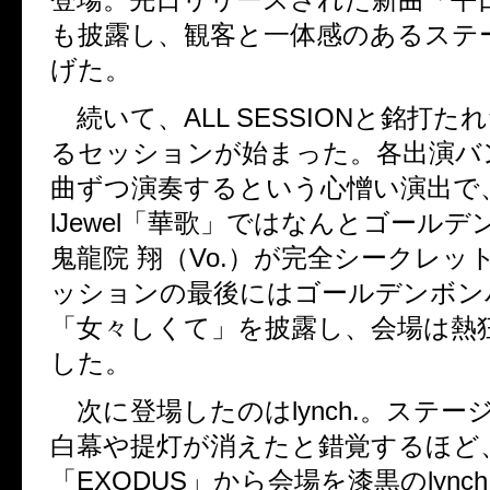
も披露し、観客と一体感のあるステ
げた。
続いて、ALL SESSIONと銘打た
るセッションが始まった。各出演バ
曲ずつ演奏するという心憎い演出で、
lJewel「華歌」ではなんとゴール
鬼龍院 翔（Vo.）が完全シークレッ
ッションの最後にはゴールデンボン
「女々しくて」を披露し、会場は熱
した。
次に登場したのはlynch.。ステー
白幕や提灯が消えたと錯覚するほど
「EXODUS」から会場を漆黒のlync