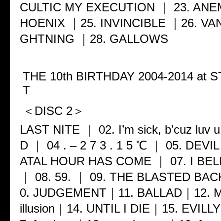
CULTIC MY EXECUTION ｜ 23. ANE
HOENIX ｜25. INVINCIBLE ｜26. VAN
GHTNING ｜28. GALLOWS
THE 10th BIRTHDAY 2004-2014 at
T
＜DISC 2＞
LAST NITE ｜ 02. I’m sick, b’cuz luv
D ｜ 04 . – 2 7 3 . 1 5 ℃ ｜ 05. DEVI
ATAL HOUR HAS COME ｜ 07. I BEL
｜ 08. 59. ｜ 09. THE BLASTED BA
0. JUDGEMENT｜11. BALLAD｜12. 
illusion｜14. UNTIL I DIE｜15. EVIL