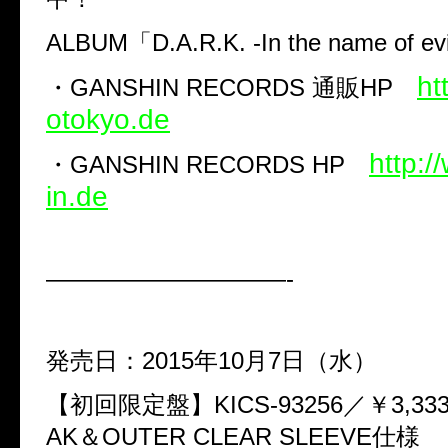
ALBUM
「D.A.R.K. -In the name of ev
ht
・GANSHIN RECORDS 通販HP
otokyo.de
http:
・GANSHIN RECORDS HP
in.de
——————————-
発売日：2015年10月7日（水）
【初回限定盤】KICS-93256／￥3,33
AK＆OUTER CLEAR SLEEVE仕様