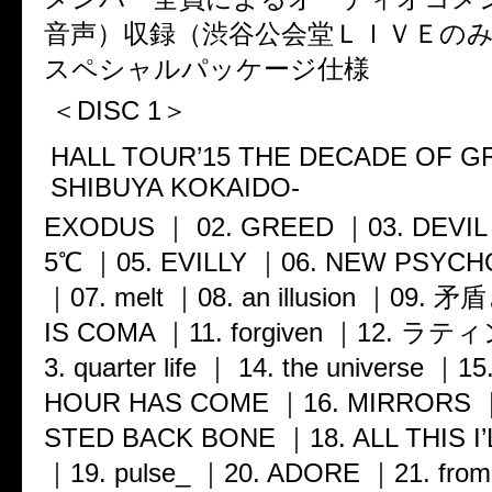
音声）収録（渋谷公会堂ＬＩＶＥの
スペシャルパッケージ仕様
＜DISC 1＞
HALL TOUR’15 THE DECADE OF GR
SHIBUYA KOKAIDO-
EXODUS ｜ 02. GREED ｜03. DEVIL 
5℃ ｜05. EVILLY ｜06. NEW PSYCH
｜07. melt ｜08. an illusion ｜09. 
IS COMA ｜11. forgiven ｜12. 
3. quarter life ｜ 14. the universe ｜
HOUR HAS COME ｜16. MIRRORS ｜
STED BACK BONE ｜18. ALL THIS I’
｜19. pulse_ ｜20. ADORE ｜21. from