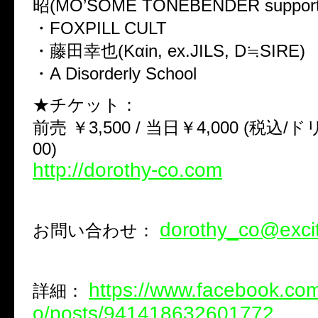
昭(MO’SOME TONEBENDER support
・FOXPILL CULT
・藤田幸也(Kαin, ex.JILS, D≒SIRE)
・A Disorderly School
★チケット：
前売 ￥3,500 / 当日￥4,000 (税込
00)
http://dorothy-co.com
dorothy_co@excit
お問い合わせ：
https://www.facebook.com
詳細：
o/posts/941418632601772