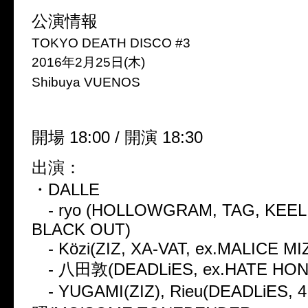
公演情報
TOKYO DEATH DISCO #3
2016年2月25日(木)
Shibuya VUENOS
開場 18:00 / 開演 18:30
出演：
・DALLE
- ryo (HOLLOWGRAM, TAG, KEEL
BLACK OUT)
- Közi(ZIZ, XA-VAT, ex.MALICE MI
- 八田敦(DEADLiES, ex.HATE HON
- YUGAMI(ZIZ), Rieu(DEADLiES, 