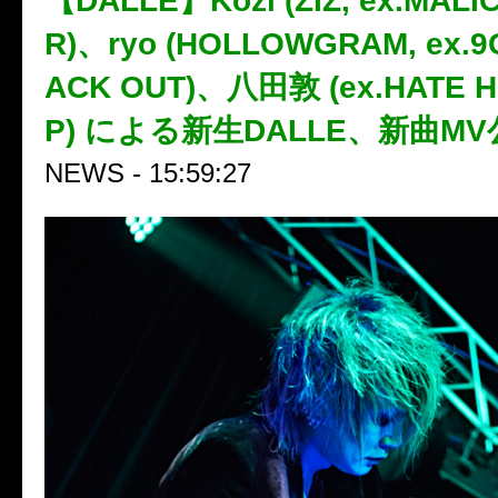
【DALLE】Közi (ZIZ, ex.MALI
R)、ryo (HOLLOWGRAM, ex.9
ACK OUT)、八田敦 (ex.HATE H
P) による新生DALLE、新曲M
NEWS - 15:59:27