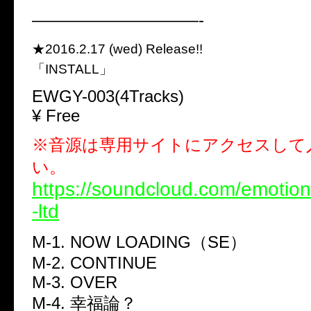
——————————-
★2016.2.17 (wed) Release!!
「INSTALL」
EWGY-003(4Tracks)
¥ Free
※音源は専用サイトにアクセスして
い。
https://soundcloud.com/emotion
-ltd
M-1. NOW LOADING（SE）
M-2. CONTINUE
M-3. OVER
M-4. 幸福論？