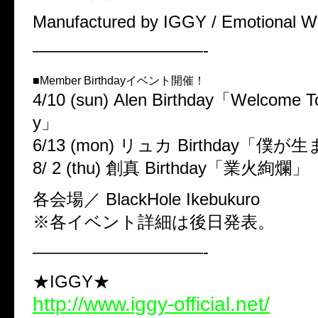
Manufactured by IGGY / Emotional W
——————————-
■Member Birthdayイベント開催！
4/10 (sun) Alen Birthday「Welcome T
y」
6/13 (mon) リュカ Birthday「
8/ 2 (thu) 創真 Birthday「業火絢爛」
各会場／ BlackHole Ikebukuro
※各イベント詳細は後日発表。
——————————-
★IGGY★
http://www.iggy-official.net/