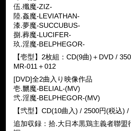
伍.殲魔-ZIZ-
陸.姦魔-LEVIATHAN-
漆.夢魔-SUCCUBUS-
捌.葬魔-LUCIFER-
玖.淫魔-BELPHEGOR-
【壱型】2枚組：CD(9曲)＋DVD / 3500
MR-011＋012
[DVD]全2曲入り映像作品
壱.嬲魔-BELIAL-(MV)
弐.淫魔-BELPHEGOR-(MV)
【弐型】CD(10曲入) / 2500円(税込) / 
追加収録：拾.大日本黒鶏主義者聯盟