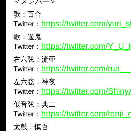
＜メンバー＞
歌：百合
https://twitter.com/yuri_s
Twitter：
歌：遊鬼
https://twitter.com/Y_
Twitter：
右六弦：流亜
https://twitter.com/rua_
Twitter：
左六弦：神夜
https://twitter.com/Shin
Twitter：
低音弦：典二
https://twitter.com/tenji_
Twitter：
太鼓：慎吾