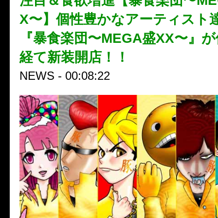
注目＆食欲増進【暴食楽団〜ME
X〜】個性豊かなアーティスト
『暴食楽団〜MEGA盛XX〜』
経て新装開店！！
NEWS - 00:08:22