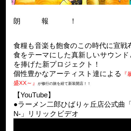
朗 報 ！
食糧も音楽も飽食のこの時代に宣戦
食をテーマにした真新しいサウンド
を捧げた新プロジェクト！
個性豊かなアーティスト達による
『
盛XX～』
が修行の旅を経て新装開店！！
【YouTube】
●ラーメン二郎ひばりヶ丘店公式曲「油
N-」リリックビデオ