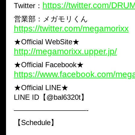
https://twitter.com/D
Twitter：
営業部：メガモリくん
https://twitter.com/megamorixx
★Official WebSite★
http://megamorixx.upper.jp/
★Official Facebook★
https://www.facebook.com/mega
★Official LINE★
LINE ID【@bal6320t】
——————————-
【Schedule】