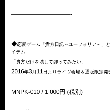
——————————-
◆
恋愛ゲーム「貴方日記～ユーフォリア～」
イテム
「貴方だけを壊して飾ってみたい」
2016
3
11
年
月
日よりライヴ会場＆通販限定発
MNPK-010 / 1,000
円
(
税別
)