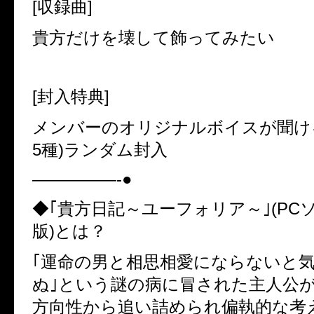
[
収録曲
]
貴方だけを壊して飾ってみたい
[
封入特典
]
メンバーのオリジナルボイスが聞け
5
種
)
ランダム封入
—————-●
◆
｢貴方日記～ユーフォリア～｣
(PC
版
)
とは？
｢運命の男と相思相愛にならないと
ぬ｣という謎の病に冒された主人公
方向性から追い詰められ偏執的な考