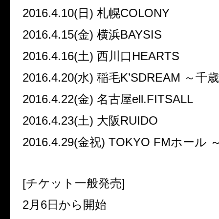
2016.4.10(
日
)
札幌
COLONY
2016.4.15(
金
)
横浜
BAYSIS
2016.4.16(
土
)
西川口
HEARTS
2016.4.20(
水
)
稲毛
K’SDREAM
～千歳
2016.4.22(
金
)
名古屋
ell.FITSALL
2016.4.23(
土
)
大阪
RUIDO
2016.4.29(
金祝
) TOKYO FM
ホール
[
チケット一般発売
]
2
月
6
日から開始