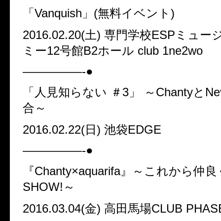
「
Vanquish
」
(
無料イベント
)
2016.02.20(
土
)
専門学校
ESP
ミュー
ミー
12
号館
B2
ホール
club 1ne2wo
—————-●
「人見知らない
＃
3
」
～
Chanty
と
Ne
合～
2016.02.22(
日
)
池袋
EDGE
—————-●
『
Chanty×aquarifa
』～これから仲良
SHOW!
～
2016.03.04(
金
)
高田馬場
CLUB PHAS