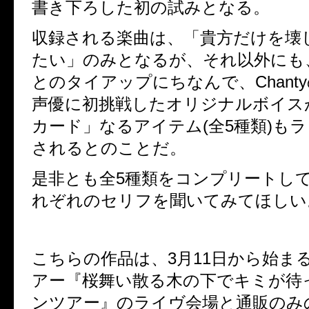
書き下ろした初の試みとなる。
収録される楽曲は、「貴方だけを壊
たい」のみとなるが、それ以外にも
とのタイアップにちなんで、
Chanty
声優に初挑戦したオリジナルボイス
カード」なるアイテム
(
全
5
種類
)
もラ
されるとのことだ。
是非とも全
5
種類をコンプリートし
れぞれのセリフを聞いてみてほしい
こちらの作品は、
3
月
11
日から始ま
アー『桜舞い散る木の下でキミが待
ンツアー』のライヴ会場と通販のみ