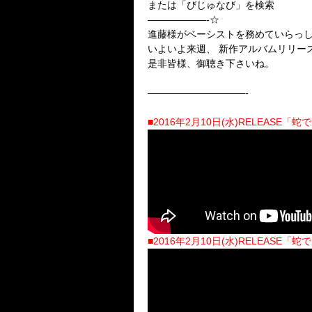
または「びじゅなび」を検索
——————-☆
進藤様がベーシストを務めていらっしゃる
いよいよ来週、 新作アルバムリリー
是非皆様、御聴き下さいね。
——————————-
■
2016年2月10日(水)RELEASE「
■
2016年2月10日(水)RELEASE