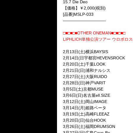
15.7 Die Deo
【価格】￥2,000(税別)
[品番]MSLP-033
——————————-
□■□■□■
OTHER ONEMAN
■□■□■□
LIPHLICH
単独公演ツアー ウロボロス
2
月
13
日
(
土
)
横浜
BAYSIS
2
月
14
日
(
日宇都宮
HEVENSROCK
2
月
20
日
(
土
)
千葉
LOOK
2
月
21
日
(
日
)
浦和ナルシス
2
月
27
日
(
土
)
大阪
RUIDO
2
月
28
日
(
日
)
神戸
VARIT
3
月
5
日
(
土
)
京都
MUSE
3
月
6
日
(
日
)
名古屋
ell.SIZE
3
月
12
日
(
土
)
岡山
IMAGE
3
月
14
日
(
月
)
姫路ベータ
3
月
19
日
(
土
)
高崎
FLEEAZ
3
月
20
日
(
日
)
仙台
HOOK
3
月
26
日
(
土
)
福岡
DRUMSON
3
月
27
日
(
日
)
広島
Cave-Be