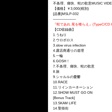
不条理、痛快、蛇の歌意MUSIC VIDE
【価格】￥3,000(税別)
[品番]MSLP-032
——————–
『蛇であれ 尾を喰らえ』(TypeC/CD O
【CD収録曲】
1.うねり
2.ウロボロス
3.slow virus infection
4.露店商通りの道理
5.一輪
6.GOSH！
7.不条理、痛快、蛇の歌意
8.旅
9.シャルルの憂鬱
10.RACE
11.リインカーネーション
12.SHOW MUST GO ON
[Bonus Track]
13.SKAM LIFE
14.聖俗街