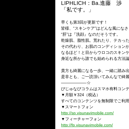
LIPHLICH：Ba.進藤 渉
「私です。」
早くも第3回が更新です！
皆様、“スキンケア”はどんな風にな
“肝”は『洗顔』なのだそうです。
乾燥肌、脂性肌。荒れたり、テカっ
その代わり、お肌のコンディション
なるほど！と目からウロコのスキン
身近な所から誰でも始められる方法
貴方も綺麗になる一歩、一緒に踏み
是非とも、ご一読頂いてみんなで綺
——————-☆
びじゅなびコラムはスマホ有料コン
▼月額￥324（税込）
すべてのコンテンツを無制限でご利
▼スマートフォン
http://sp.visunavimobile.com/
▼フィーチャーフォン
http://fp.visunavimobile.com/