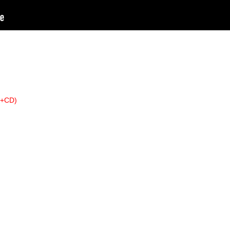
』
+CD)