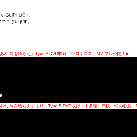
LIPHLICH。
スでございます。
蛇であれ 尾を喰らえ」Type A DVD収録「ウロボロス」MV フル公開！
■
「蛇であれ 尾を喰らえ」より、Type B DVD収録「不条理、痛快、蛇の歌意」