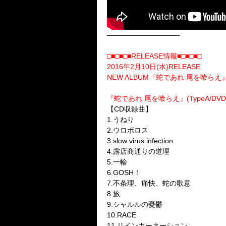
——————————-
□■□■□■
RELEASE
情報
■□■□■□
2016
年2月10日(水)RELEASE
NEW ALBUM『蛇であれ 尾を喰らえ
『蛇であれ 尾を喰らえ』(TypeA/DVD
【CD収録曲】
1.うねり
2.ウロボロス
3.slow virus infection
4.露店商通りの道理
5.一輪
6.GOSH！
7.不条理、痛快、蛇の歌意
8.旅
9.シャルルの憂鬱
10.RACE
11.リインカーネーション