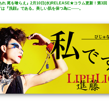
れ 尾を喰らえ』2月10日(水)RELEASE★コラム更新！第3回【L
”は『洗顔』である。美しい肌を保つ為に───。