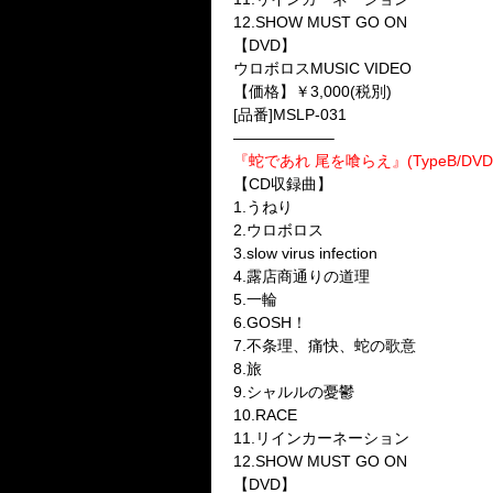
12.SHOW MUST GO ON
【DVD】
ウロボロスMUSIC VIDEO
【価格】￥3,000(税別)
[品番]MSLP-031
——————–
『蛇であれ 尾を喰らえ』(TypeB/DVD
【CD収録曲】
1.うねり
2.ウロボロス
3.slow virus infection
4.露店商通りの道理
5.一輪
6.GOSH！
7.不条理、痛快、蛇の歌意
8.旅
9.シャルルの憂鬱
10.RACE
11.リインカーネーション
12.SHOW MUST GO ON
【DVD】