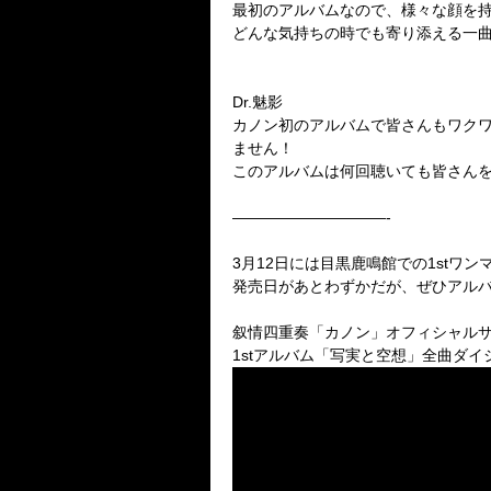
最初のアルバムなので、様々な顔を
どんな気持ちの時でも寄り添える一
Dr.魅影
カノン初のアルバムで皆さんもワク
ません！
このアルバムは何回聴いても皆さん
——————————-
3月12日には目黒鹿鳴館での1stワ
発売日があとわずかだが、ぜひアル
叙情四重奏「カノン」オフィシャル
1stアルバム「写実と空想」全曲ダイ