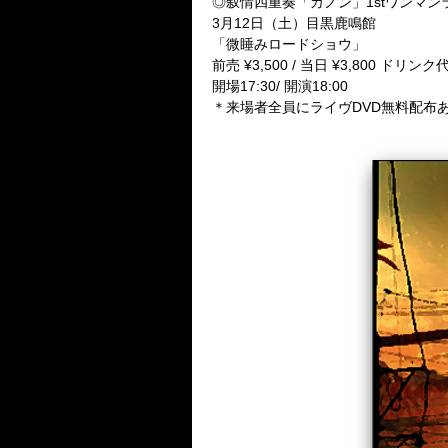
◎叙情四重奏「カノン」1stワンマン
3月12日（土）目黒鹿鳴館
「微睡みロードショウ」
前売 ¥3,500 / 当日 ¥3,800 ドリンク
開場17:30/ 開演18:00
＊来場者全員にライヴDVD無料配布