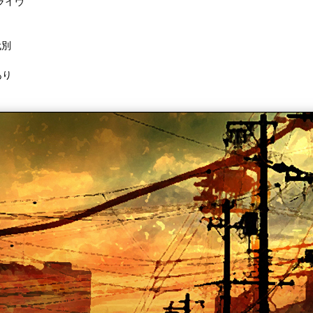
ライヴ
代別
あり