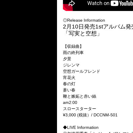
◎Release Information
2月10日発売1stアルバム発
「写実と空想」
【収録曲】
雨の終列車
夕景
ジレンマ
空想ガールフレンド
宵花火
春の灯
蒼い春
鞭と嫉妬と赤い絲
am2:00
スロースターター
¥3,000 (税抜）/ DCCNM-501
◆LIVE Information