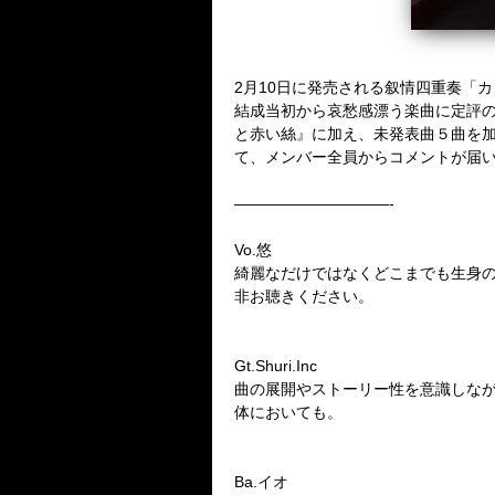
2月10日に発売される叙情四重奏「
結成当初から哀愁感漂う楽曲に定評の
と赤い絲』に加え、未発表曲５曲を
て、メンバー全員からコメントが届
——————————-
Vo.悠
綺麗なだけではなくどこまでも生身
非お聴きください。
Gt.Shuri.Inc
曲の展開やストーリー性を意識しな
体においても。
Ba.イオ