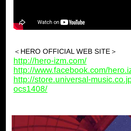
＜HERO OFFICIAL WEB SITE＞
http://hero-izm.com/
http://www.facebook.com/hero.
http://store.universal-music.co.j
ocs1408/