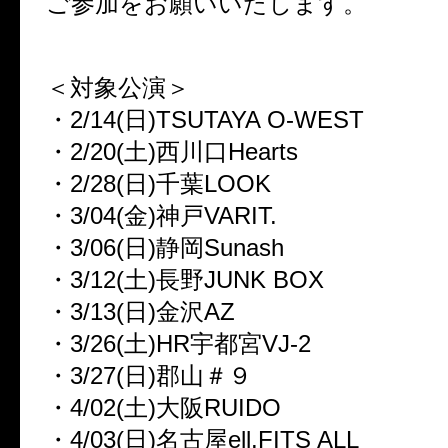
ご参加をお願いいたします。
＜対象公演＞
・2/14(日)TSUTAYA O-WEST
・2/20(土)西川口Hearts
・2/28(日)千葉LOOK
・3/04(金)神戸VARIT.
・3/06(日)静岡Sunash
・3/12(土)長野JUNK BOX
・3/13(日)金沢AZ
・3/26(土)HR宇都宮VJ-2
・3/27(日)郡山＃９
・4/02(土)大阪RUIDO
・4/03(日)名古屋ell.FITS ALL