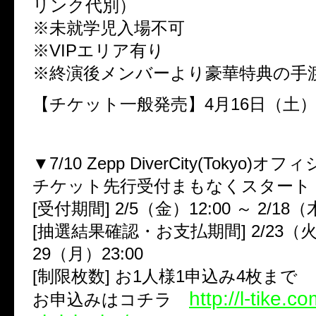
リンク代別）
※未就学児入場不可
※VIPエリア有り
※終演後メンバーより豪華特典の手
【チケット一般発売】4月16日（土
▼7/10 Zepp DiverCity(Tokyo
チケット先行受付まもなくスタート
[受付期間] 2/5（金）12:00 ～ 2/18（
[抽選結果確認・お支払期間] 2/23（火）1
29（月）23:00
[制限枚数] お1人様1申込み4枚まで
http://l-tike.
お申込みはコチラ