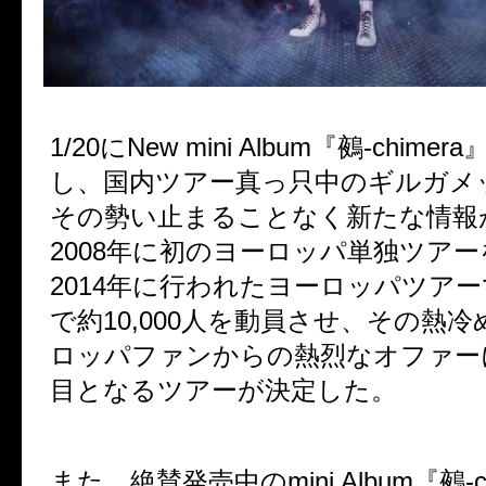
1/20にNew mini Album『鵺-chim
し、国内ツアー真っ只中のギルガメ
その勢い止まることなく新たな情報
2008年に初のヨーロッパ単独ツア
2014年に行われたヨーロッパツアー
で約10,000人を動員させ、その熱
ロッパファンからの熱烈なオファー
目となるツアーが決定した。
また、絶賛発売中のmini Album『鵺-c