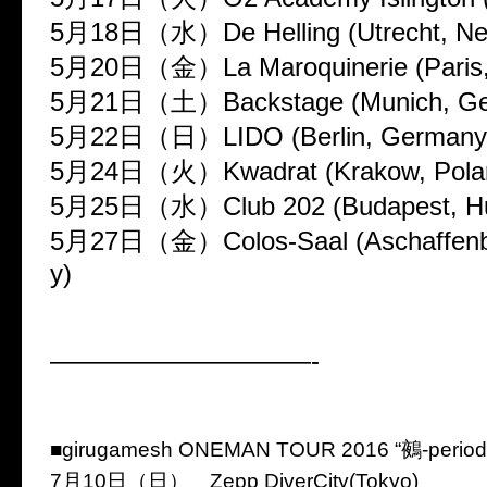
5月18日（水）De Helling (Utrecht, Net
5月20日（金）La Maroquinerie (Paris,
5月21日（土）Backstage (Munich, Ge
5月22日（日）LIDO (Berlin, Germany
5月24日（火）Kwadrat (Krakow, Pola
5月25日（水）Club 202 (Budapest, Hu
5月27日（金）Colos-Saal (Aschaffenb
y)
——————————-
■girugamesh ONEMAN TOUR 2016 “鵺-period
7月10日（日） Zepp DiverCity(Tokyo)