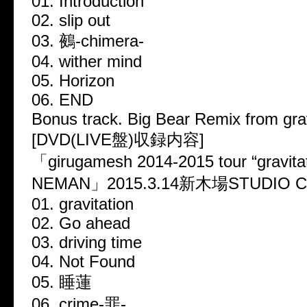
01. Introduction
02. slip out
03. 鵺-chimera-
04. wither mind
05. Horizon
06. END
Bonus track. Big Bear Remix from grav
[DVD(LIVE盤)収録内容]
「girugamesh 2014-2015 tour “gravita
NEMAN」2015.3.14新木場STUDIO 
01. gravitation
02. Go ahead
03. driving time
04. Not Found
05. 睡蓮
06. crime-罪-