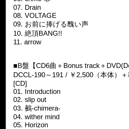
07. Drain
08. VOLTAGE
09. お前に捧げる醜い声
10. 絶頂BANG!!
11. arrow
■B盤【CD6曲＋Bonus track＋DVD(D
DCCL-190～191 / ￥2,500（本体）
[CD]
01. Introduction
02. slip out
03. 鵺-chimera-
04. wither mind
05. Horizon